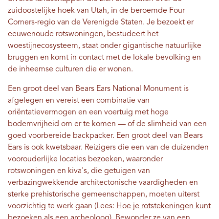
zuidoostelijke hoek van Utah, in de beroemde Four
Corners-regio van de Verenigde Staten. Je bezoekt er
eeuwenoude rotswoningen, bestudeert het
woestijnecosysteem, staat onder gigantische natuurlijke
bruggen en komt in contact met de lokale bevolking en
de inheemse culturen die er wonen.
Een groot deel van Bears Ears National Monument is
afgelegen en vereist een combinatie van
oriëntatievermogen en een voertuig met hoge
bodemvrijheid om er te komen — of de slimheid van een
goed voorbereide backpacker. Een groot deel van Bears
Ears is ook kwetsbaar. Reizigers die een van de duizenden
voorouderlijke locaties bezoeken, waaronder
rotswoningen en kiva's, die getuigen van
verbazingwekkende architectonische vaardigheden en
sterke prehistorische gemeenschappen, moeten uiterst
voorzichtig te werk gaan (Lees:
Hoe je rotstekeningen kunt
bezoeken als een archeoloog
). Bewonder ze van een