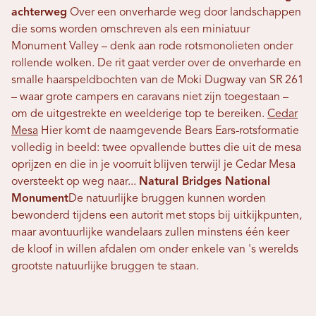
achterweg
Over een onverharde weg door landschappen
die soms worden omschreven als een miniatuur
Monument Valley – denk aan rode rotsmonolieten onder
rollende wolken. De rit gaat verder over de onverharde en
smalle haarspeldbochten van de Moki Dugway van SR 261
– waar grote campers en caravans niet zijn toegestaan ​​–
om de uitgestrekte en weelderige top te bereiken.
Cedar
Mesa
Hier komt de naamgevende Bears Ears-rotsformatie
volledig in beeld: twee opvallende buttes die uit de mesa
oprijzen en die in je voorruit blijven terwijl je Cedar Mesa
oversteekt op weg naar...
Natural Bridges National
Monument
De natuurlijke bruggen kunnen worden
bewonderd tijdens een autorit met stops bij uitkijkpunten,
maar avontuurlijke wandelaars zullen minstens één keer
de kloof in willen afdalen om onder enkele van 's werelds
grootste natuurlijke bruggen te staan.