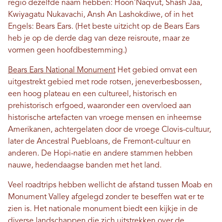
regio dezelfde naam hebben: Hoon'Naqvut, Shash Jáa,
Kwiyagatu Nukavachi, Ansh An Lashokdiwe, of in het
Engels: Bears Ears. (Het beste uitzicht op de Bears Ears
heb je op de derde dag van deze reisroute, maar ze
vormen geen hoofdbestemming.)
Bears Ears National Monument
Het gebied omvat een
uitgestrekt gebied met rode rotsen, jeneverbesbossen,
een hoog plateau en een cultureel, historisch en
prehistorisch erfgoed, waaronder een overvloed aan
historische artefacten van vroege mensen en inheemse
Amerikanen, achtergelaten door de vroege Clovis-cultuur,
later de Ancestral Puebloans, de Fremont-cultuur en
anderen. De Hopi-natie en andere stammen hebben
nauwe, hedendaagse banden met het land.
Veel roadtrips hebben wellicht de afstand tussen Moab en
Monument Valley afgelegd zonder te beseffen wat er te
zien is. Het nationale monument biedt een kijkje in de
diverse landschappen die zich uitstrekken over de