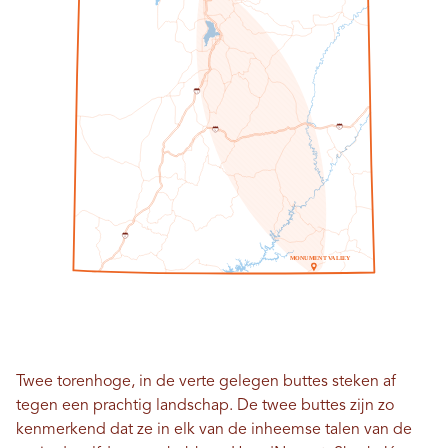
1
5
7
0
7
0
1
5
M
O
NU
M
E
N
T
V
A
LL
E
Y
Twee torenhoge, in de verte gelegen buttes steken af ​​
tegen een prachtig landschap. De twee buttes zijn zo
kenmerkend dat ze in elk van de inheemse talen van de