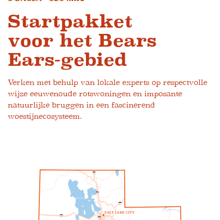
Startpakket
voor het Bears
Ears-gebied
Verken met behulp van lokale experts op respectvolle
wijze eeuwenoude rotswoningen en imposante
natuurlijke bruggen in een fascinerend
woestijnecosysteem.
1
5
1
5
8
0
S
A
L
T
L
A
K
E
C
I
T
Y
8
0
2
1
5