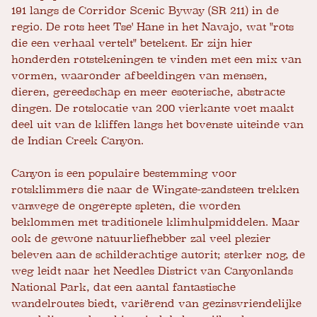
191 langs de Corridor Scenic Byway (SR 211) in de
regio. De rots heet Tse' Hane in het Navajo, wat "rots
die een verhaal vertelt" betekent. Er zijn hier
honderden rotstekeningen te vinden met een mix van
vormen, waaronder afbeeldingen van mensen,
dieren, gereedschap en meer esoterische, abstracte
dingen. De rotslocatie van 200 vierkante voet maakt
deel uit van de kliffen langs het bovenste uiteinde van
de Indian Creek Canyon.
Canyon is een populaire bestemming voor
rotsklimmers die naar de Wingate-zandsteen trekken
vanwege de ongerepte spleten, die worden
beklommen met traditionele klimhulpmiddelen. Maar
ook de gewone natuurliefhebber zal veel plezier
beleven aan de schilderachtige autorit; sterker nog, de
weg leidt naar het Needles District van Canyonlands
National Park, dat een aantal fantastische
wandelroutes biedt, variërend van gezinsvriendelijke