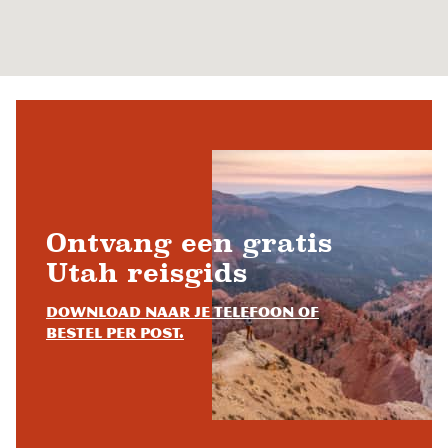
Ontvang een gratis
Utah reisgids
Download naar je telefoon of
bestel per post.