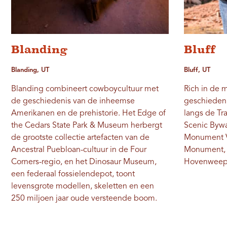
Blanding
Bluff
Blanding, UT
Bluff, UT
Blanding combineert cowboycultuur met
Rich in de m
de geschiedenis van de inheemse
geschiedenis
Amerikanen en de prehistorie. Het Edge of
langs de Tra
the Cedars State Park & Museum herbergt
Scenic Bywa
de grootste collectie artefacten van de
Monument Va
Ancestral Puebloan-cultuur in de Four
Monument, V
Corners-regio, en het Dinosaur Museum,
Hovenweep 
een federaal fossielendepot, toont
levensgrote modellen, skeletten en een
250 miljoen jaar oude versteende boom.