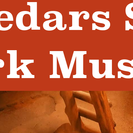
edars 
rk Mu