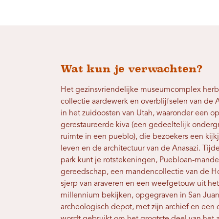
Wat kun je verwachten?
Het gezinsvriendelijke museumcomplex herbe
collectie aardewerk en overblijfselen van de
in het zuidoosten van Utah, waaronder een 
gerestaureerde kiva (een gedeeltelijk onder
ruimte in een pueblo), die bezoekers een kijk
leven en de architectuur van de Anasazi. Tij
park kunt je rotstekeningen, Puebloan-mande
gereedschap, een mandencollectie van de Ho
sjerp van araveren en een weefgetouw uit he
millennium bekijken, opgegraven in San Juan
archeologisch depot, met zijn archief en een
wordt gebruikt om het grootste deel van het 