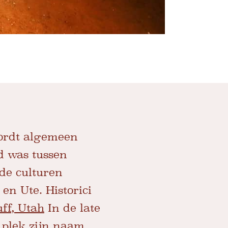
ordt algemeen
d was tussen
de culturen
en Ute. Historici
uff, Utah
In de late
 plek zijn naam