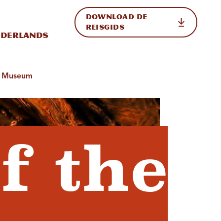
DOWNLOAD DE
p de site
ternationale weergave in-/uitschakelen
REISGIDS
derlands
rk Museum
f the