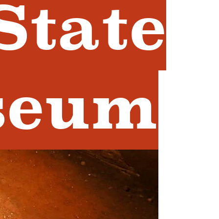
State
seum