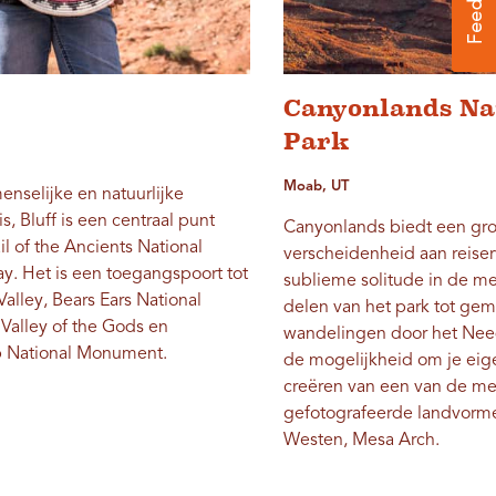
Canyonlands Na
Park
Moab, UT
enselijke en natuurlijke
, Bluff is een centraal punt
Canyonlands biedt een gro
il of the Ancients National
verscheidenheid aan reiser
y. Het is een toegangspoort tot
sublieme solitude in de m
lley, Bears Ears National
delen van het park tot ge
alley of the Gods en
wandelingen door het Need
National Monument.
de mogelijkheid om je eige
creëren van een van de me
gefotografeerde landvorm
Westen, Mesa Arch.