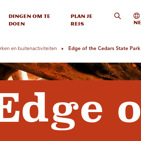
Zoeken o
In
Dingen om te
Plan je
Ne
doen
reis
rken en buitenactiviteiten
Edge of the Cedars State Pa
Edge o