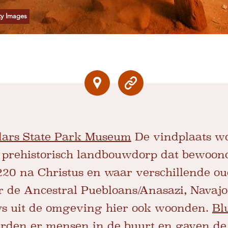
ty Images
dars State Park Museum
De vindplaats w
 prehistorisch landbouwdorp dat bewoon
20 na Christus en waar verschillende ou
 de Ancestral Puebloans/Anasazi, Navajo 
s uit de omgeving hier ook woonden.
Bl
rden er mensen in de buurt en gaven de