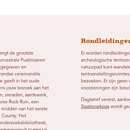
Rondleidingen
rgt de grootste
Er worden rondleidinge
 Ancestrale Puebloanen
archeologische tentoons
opgegraven en
natuurpad kunt wandel
grondse ceremoniële
tentoonstellingsruimtes
je geeft in het oude
bezoeken. Er zijn geen 
dens jouw bezoek aan het
voorzieningen zijn besc
n, sieraden, aardewerk,
Dagtarief vereist, aanko
rse Rock Ruin, een
Staatsparkpas
wordt gea
t midden van het eerste
 County. Het
 onderzoeksbibliotheek,
archeologisch materiaal