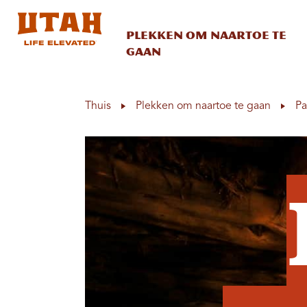
Plekken om naartoe te
gaan
Skip to content
Thuis
Plekken om naartoe te gaan
Pa