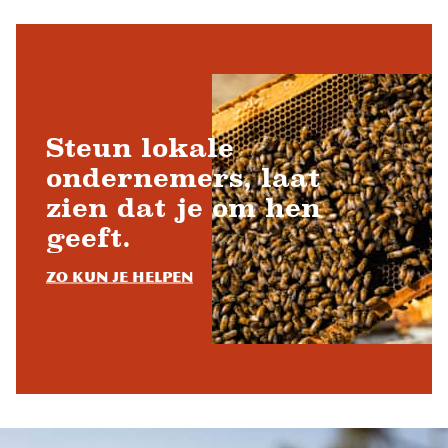
Steun lokale
ondernemers, laat
zien dat je om hen
geeft.
Zo kun je helpen