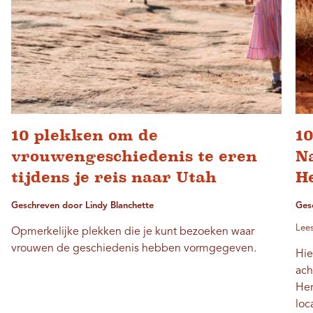
10 plekken om de
1
vrouwengeschiedenis te eren
N
tijdens je reis naar Utah
H
Geschreven door Lindy Blanchette
Ges
Lees
Opmerkelijke plekken die je kunt bezoeken waar
vrouwen de geschiedenis hebben vormgegeven.
Hie
ach
Her
loc