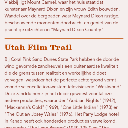
Vlakbij ligt Mount Carmel, waar het huis staat dat
kunstenaar Maynard Dixon en zijn vrouw Edith bouwden.
Wandel over de bergpaden waar Maynard Dixon rustige,
beschouwende momenten doorbracht en geniet van de
prachtige uitzichten in "Maynard Dixon Country".
Utah Film Trail
Bij Coral Pink Sand Dunes State Park hebben de door de
wind gevormde zandheuvels een buitenaardse kwaliteit
die de grens tussen realiteit en werkelijkheid doet
vervagen, waardoor het de perfecte achtergrond vormt
voor de sciencefiction-western televisieserie "Westworld".
Deze zandduinen zijn het decor geweest voor talloze
andere producties, waaronder "Arabian Nights" (1942),
"Mackenna's Gold" (1969), "One Little Indian" (1973) en
"The Outlaw Josey Wales" (1976). Het Parry Lodge hotel
in Kanab heeft ook honderden producties verwelkomd,