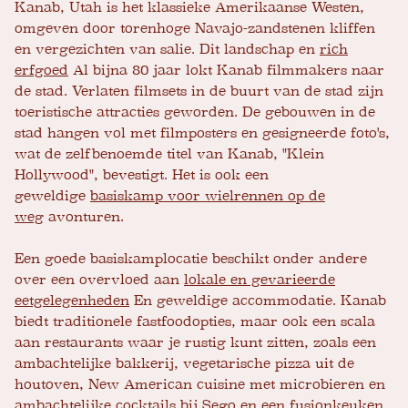
Kanab, Utah is het klassieke Amerikaanse Westen,
omgeven door torenhoge Navajo-zandstenen kliffen
en vergezichten van salie. Dit landschap en
rich
erfgoed
Al bijna 80 jaar lokt Kanab filmmakers naar
de stad. Verlaten filmsets in de buurt van de stad zijn
toeristische attracties geworden. De gebouwen in de
stad hangen vol met filmposters en gesigneerde foto's,
wat de zelfbenoemde titel van Kanab, "Klein
Hollywood", bevestigt. Het is ook een
geweldige
basiskamp voor wielrennen op de
weg
avonturen.
Een goede basiskamplocatie beschikt onder andere
over een overvloed aan
lokale en gevarieerde
eetgelegenheden
En geweldige accommodatie. Kanab
biedt traditionele fastfoodopties, maar ook een scala
aan restaurants waar je rustig kunt zitten, zoals een
ambachtelijke bakkerij, vegetarische pizza uit de
houtoven, New American cuisine met microbieren en
ambachtelijke cocktails bij Sego en een fusionkeuken