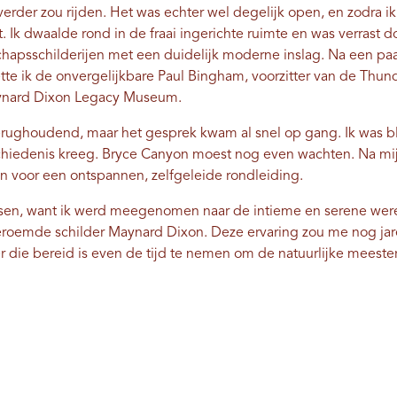
erder zou rijden. Het was echter wel degelijk open, en zodra ik
t. ​​Ik dwaalde rond in de fraai ingerichte ruimte en was verrast
schapsschilderijen met een duidelijk moderne inslag. Na een p
e ik de onvergelijkbare Paul Bingham, voorzitter van de Thund
aynard Dixon Legacy Museum.
rughoudend, maar het gesprek kwam al snel op gang. Ik was bli
schiedenis kreeg. Bryce Canyon moest nog even wachten. Na m
n voor een ontspannen, zelfgeleide rondleiding.
en, want ik werd meegenomen naar de intieme en serene were
eroemde schilder Maynard Dixon. Deze ervaring zou me nog jare
er die bereid is even de tijd te nemen om de natuurlijke meest