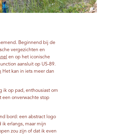
nemend. Beginnend bij de
ische vergezichten en
nnel
en op het iconische
Junction aansluit op US-89.
n
Het kan in iets meer dan
ng ik op pad, enthousiast om
at een onverwachte stop
end bord: een abstract logo
 ik erlangs, maar mijn
pen zou zijn of dat ik even