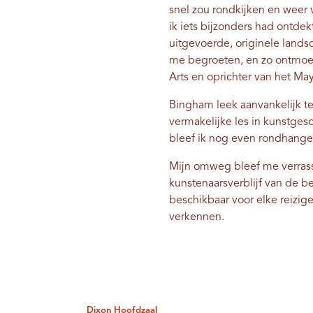
snel zou rondkijken en weer v
ik iets bijzonders had ontdek
uitgevoerde, originele land
me begroeten, en zo ontmoett
Arts en oprichter van het M
Bingham leek aanvankelijk te
vermakelijke les in kunstge
bleef ik nog even rondhange
Mijn omweg bleef me verrass
kunstenaarsverblijf van de b
beschikbaar voor elke reizig
verkennen.
Dixon Hoofdzaal