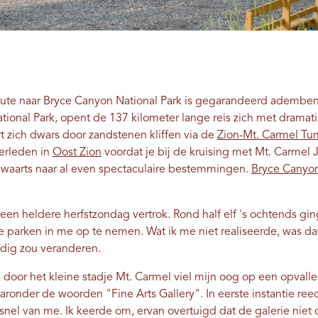
ute naar Bryce Canyon National Park is gegarandeerd adembe
ational Park, opent de 137 kilometer lange reis zich met dramat
t zich dwars door zandstenen kliffen via de
Zion-Mt. Carmel Tu
erleden in
Oost Zion
voordat je bij de kruising met Mt. Carmel 
rdwaarts naar al even spectaculaire bestemmingen.
Bryce Canyo
 een heldere herfstzondag vertrok. Rond half elf 's ochtends gi
e parken in me op te nemen. Wat ik me niet realiseerde, was d
edig zou veranderen.
s door het kleine stadje Mt. Carmel viel mijn oog op een opvall
onder de woorden "Fine Arts Gallery". In eerste instantie reed
nel van me. Ik keerde om, ervan overtuigd dat de galerie niet o