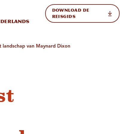
DOWNLOAD DE
p de site
ternationale weergave in-/uitschakelen
REISGIDS
derlands
et landschap van Maynard Dixon
st