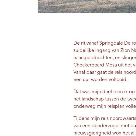
De rit vanaf
Springdale
De ro
zuidelijke ingang van Zion N
haarspeldbochten, en slinger
Checkerboard Mesa uit het v
Vanaf daar gaat de reis noo
een uur worden voltooid.
Dat was mijn doel toen ik op
het landschap tussen de twe
onderweg mijn reisplan voll
Tijdens mijn reis noordwaart
van een dondervogel met daar
nieuwsgierigheid won het al s