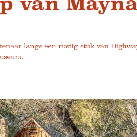
ap van Mayn
tenaar langs een rustig stuk van Highway
Museum.