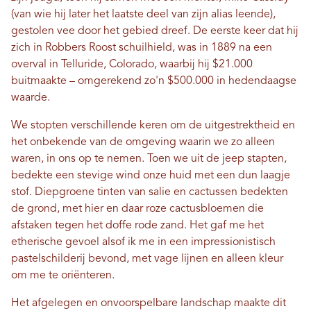
(van wie hij later het laatste deel van zijn alias leende),
gestolen vee door het gebied dreef. De eerste keer dat hij
zich in Robbers Roost schuilhield, was in 1889 na een
overval in Telluride, Colorado, waarbij hij $21.000
buitmaakte – omgerekend zo'n $500.000 in hedendaagse
waarde.
We stopten verschillende keren om de uitgestrektheid en
het onbekende van de omgeving waarin we zo alleen
waren, in ons op te nemen. Toen we uit de jeep stapten,
bedekte een stevige wind onze huid met een dun laagje
stof. Diepgroene tinten van salie en cactussen bedekten
de grond, met hier en daar roze cactusbloemen die
afstaken tegen het doffe rode zand. Het gaf me het
etherische gevoel alsof ik me in een impressionistisch
pastelschilderij bevond, met vage lijnen en alleen kleur
om me te oriënteren.
Het afgelegen en onvoorspelbare landschap maakte dit