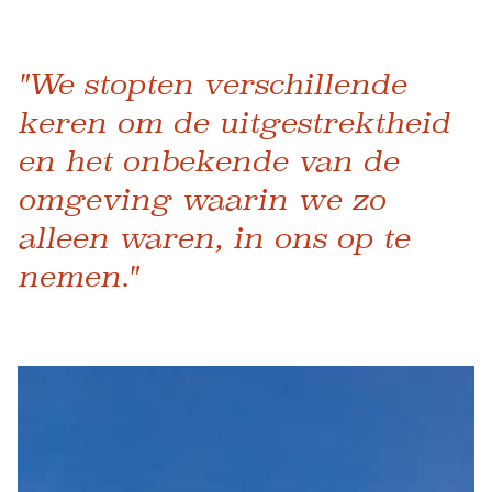
"We stopten verschillende
keren om de uitgestrektheid
en het onbekende van de
omgeving waarin we zo
alleen waren, in ons op te
nemen."