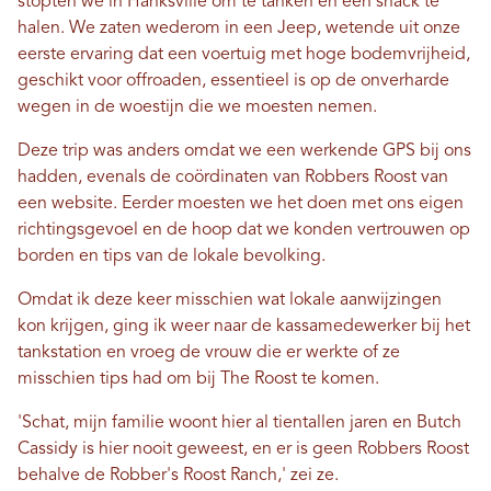
stopten we in Hanksville om te tanken en een snack te
halen. We zaten wederom in een Jeep, wetende uit onze
eerste ervaring dat een voertuig met hoge bodemvrijheid,
geschikt voor offroaden, essentieel is op de onverharde
wegen in de woestijn die we moesten nemen.
Deze trip was anders omdat we een werkende GPS bij ons
hadden, evenals de coördinaten van Robbers Roost van
een website. Eerder moesten we het doen met ons eigen
richtingsgevoel en de hoop dat we konden vertrouwen op
borden en tips van de lokale bevolking.
Omdat ik deze keer misschien wat lokale aanwijzingen
kon krijgen, ging ik weer naar de kassamedewerker bij het
tankstation en vroeg de vrouw die er werkte of ze
misschien tips had om bij The Roost te komen.
'Schat, mijn familie woont hier al tientallen jaren en Butch
Cassidy is hier nooit geweest, en er is geen Robbers Roost
behalve de Robber's Roost Ranch,' zei ze.