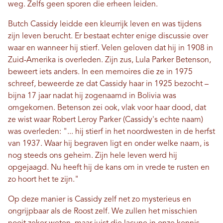
weg. Zelfs geen sporen die erheen leiden.
Butch Cassidy leidde een kleurrijk leven en was tijdens
zijn leven berucht. Er bestaat echter enige discussie over
waar en wanneer hij stierf. Velen geloven dat hij in 1908 in
Zuid-Amerika is overleden. Zijn zus, Lula Parker Betenson,
beweert iets anders. In een memoires die ze in 1975
schreef, beweerde ze dat Cassidy haar in 1925 bezocht –
bijna 17 jaar nadat hij zogenaamd in Bolivia was
omgekomen. Betenson zei ook, vlak voor haar dood, dat
ze wist waar Robert Leroy Parker (Cassidy's echte naam)
was overleden: "... hij stierf in het noordwesten in de herfst
van 1937. Waar hij begraven ligt en onder welke naam, is
nog steeds ons geheim. Zijn hele leven werd hij
opgejaagd. Nu heeft hij de kans om in vrede te rusten en
zo hoort het te zijn."
Op deze manier is Cassidy zelf net zo mysterieus en
ongrijpbaar als de Roost zelf. We zullen het misschien