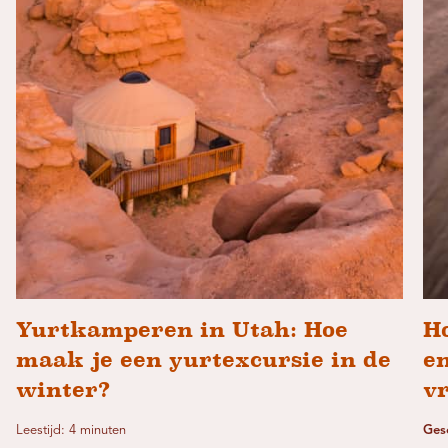
Yurtkamperen in Utah: Hoe
Ho
maak je een yurtexcursie in de
en
winter?
v
Leestijd: 4 minuten
Ges