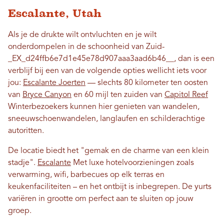
Escalante, Utah
Als je de drukte wilt ontvluchten en je wilt
onderdompelen in de schoonheid van Zuid-
_EX_d24ffb6e7d1e45e78d907aaa3aad6b46__, dan is een
verblijf bij een van de volgende opties wellicht iets voor
jou:
Escalante Joerten
— slechts 80 kilometer ten oosten
van
Bryce Canyon
en 60 mijl ten zuiden van
Capitol Reef
Winterbezoekers kunnen hier genieten van wandelen,
sneeuwschoenwandelen, langlaufen en schilderachtige
autoritten.
De locatie biedt het "gemak en de charme van een klein
stadje".
Escalante
Met luxe hotelvoorzieningen zoals
verwarming, wifi, barbecues op elk terras en
keukenfaciliteiten – en het ontbijt is inbegrepen. De yurts
variëren in grootte om perfect aan te sluiten op jouw
groep.