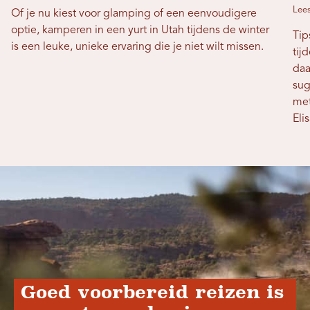
Lees
Of je nu kiest voor glamping of een eenvoudigere
optie, kamperen in een yurt in Utah tijdens de winter
Tip
is een leuke, unieke ervaring die je niet wilt missen.
tij
daa
sug
met
Eli
Goed voorbereid reizen is