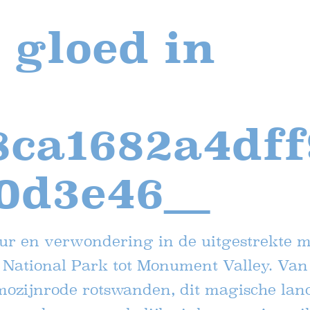
 gloed in
ca1682a4dff
0d3e46__
uur en verwondering in de uitgestrekte 
National Park tot Monument Valley. Van d
mozijnrode rotswanden, dit magische lan