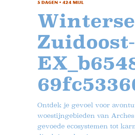
5 dagen • 424 mijl
Winterse
Zuidoost-
EX_b6548
69fc5336
Ontdek je gevoel voor avont
woestijngebieden van Arches 
gevoede ecosystemen tot kar