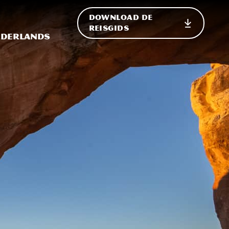
DOWNLOAD DE
p de site
ternationale weergave in-/uitschakelen
REISGIDS
derlands