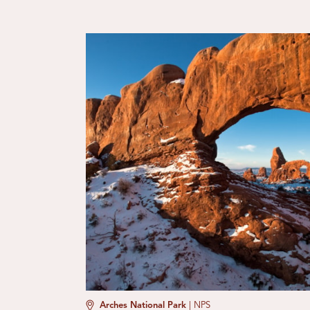
Arches National Park
|
NPS