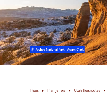
Arches National Park
Adam Clark
Thuis
Plan je reis
Utah Reisroutes