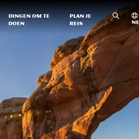
Zoeken o
In
Dingen om te
Plan je
Ne
doen
reis