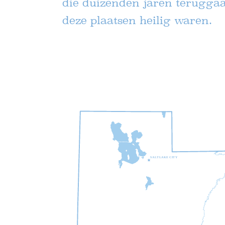
die duizenden jaren teruggaa
deze plaatsen heilig waren.
S
A
L
T
L
A
K
E
C
I
T
Y