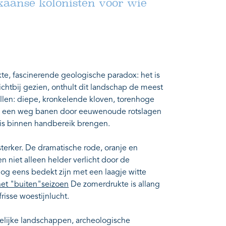
kaanse kolonisten voor wie
kte, fascinerende geologische paradox: het is
ichtbij gezien, onthult dit landschap de meest
ellen: diepe, kronkelende kloven, torenhoge
zich een weg banen door eeuwenoude rotslagen
is binnen handbereik brengen.
sterker. De dramatische rode, oranje en
 niet alleen helder verlicht door de
og eens bedekt zijn met een laagje witte
het "buiten"seizoen
De zomerdrukte is allang
 frisse woestijnlucht.
idelijke landschappen, archeologische