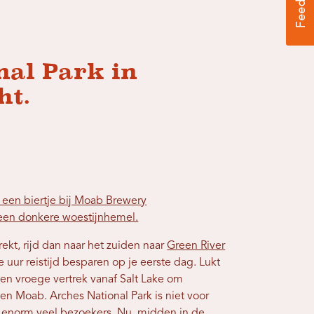
nal Park in
ht.
 een biertje bij Moab Brewery
 een donkere woestijnhemel.
rekt, rijd dan naar het zuiden naar
Green River
e uur reistijd besparen op je eerste dag. Lukt
n vroege vertrek vanaf Salt Lake om
s en Moab. Arches National Park is niet voor
 enorm veel bezoekers. Nu, midden in de