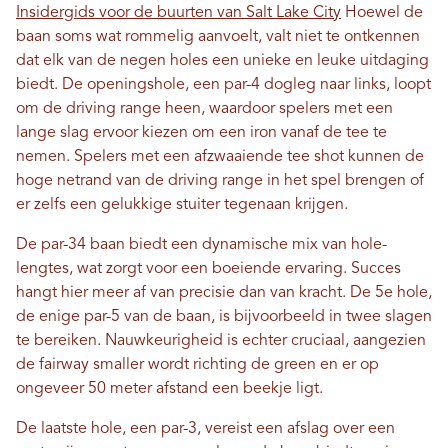
Insidergids voor de buurten van Salt Lake City
Hoewel de
baan soms wat rommelig aanvoelt, valt niet te ontkennen
dat elk van de negen holes een unieke en leuke uitdaging
biedt. De openingshole, een par-4 dogleg naar links, loopt
om de driving range heen, waardoor spelers met een
lange slag ervoor kiezen om een ​​iron vanaf de tee te
nemen. Spelers met een afzwaaiende tee shot kunnen de
hoge netrand van de driving range in het spel brengen of
er zelfs een gelukkige stuiter tegenaan krijgen.
De par-34 baan biedt een dynamische mix van hole-
lengtes, wat zorgt voor een boeiende ervaring. Succes
hangt hier meer af van precisie dan van kracht. De 5e hole,
de enige par-5 van de baan, is bijvoorbeeld in twee slagen
te bereiken. Nauwkeurigheid is echter cruciaal, aangezien
de fairway smaller wordt richting de green en er op
ongeveer 50 meter afstand een beekje ligt.
De laatste hole, een par-3, vereist een afslag over een