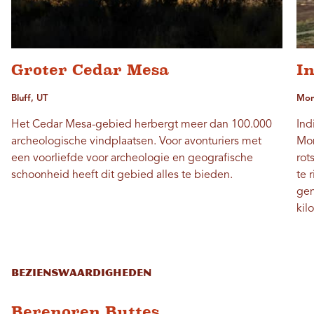
Groter Cedar Mesa
I
Bluff, UT
Mont
Het Cedar Mesa-gebied herbergt meer dan 100.000
Ind
archeologische vindplaatsen. Voor avonturiers met
Mon
een voorliefde voor archeologie en geografische
rot
schoonheid heeft dit gebied alles te bieden.
te 
gen
kil
Bezienswaardigheden
Berenoren Buttes