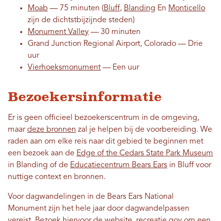
Moab
— 75 minuten (
Bluff
,
Blanding
En
Monticello
zijn de dichtstbijzijnde steden)
Monument Valley
— 30 ​​minuten
Grand Junction Regional Airport, Colorado — Drie
uur
Vierhoeksmonument
— Een uur
Bezoekersinformatie
Er is geen officieel bezoekerscentrum in de omgeving,
maar
deze bronnen
zal je helpen bij de voorbereiding. We
raden aan om elke reis naar dit gebied te beginnen met
een bezoek aan de
Edge of the Cedars State Park Museum
in Blanding of de
Educatiecentrum Bears Ears
in Bluff voor
nuttige context en bronnen.
Voor dagwandelingen in de Bears Ears National
Monument zijn het hele jaar door dagwandelpassen
vereist. Bezoek hiervoor de website.
recreatie.gov
om een ​​