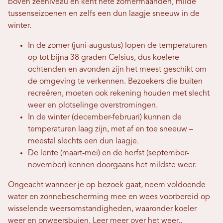
boven zeeniveau en kent hete zomermaanden, milde
tussenseizoenen en zelfs een dun laagje sneeuw in de
winter.
In de zomer (juni-augustus) lopen de temperaturen
op tot bijna 38 graden Celsius, dus koelere
ochtenden en avonden zijn het meest geschikt om
de omgeving te verkennen. Bezoekers die buiten
recreëren, moeten ook rekening houden met slecht
weer en plotselinge overstromingen.
In de winter (december-februari) kunnen de
temperaturen laag zijn, met af en toe sneeuw –
meestal slechts een dun laagje.
De lente (maart-mei) en de herfst (september-
november) kennen doorgaans het mildste weer.
Ongeacht wanneer je op bezoek gaat, neem voldoende
water en zonnebescherming mee en wees voorbereid op
wisselende weersomstandigheden, waaronder koeler
weer en onweersbuien.
Leer meer over het weer.
.