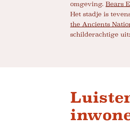
omgeving.
Bears 
Het stadje is teven
the Ancients Natio
schilderachtige ui
Luiste
inwone