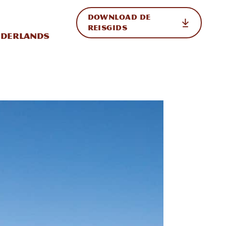
DOWNLOAD DE
p de site
ternationale weergave in-/uitschakelen
REISGIDS
derlands