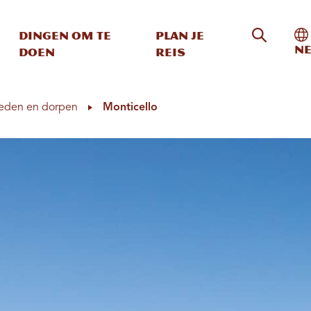
Zoeken o
In
Dingen om te
Plan je
Ne
doen
reis
eden en dorpen
Monticello