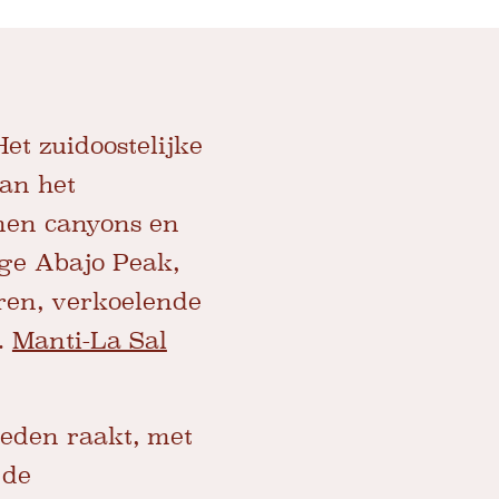
t zuidoostelijke
van het
enen canyons en
oge Abajo Peak,
uren, verkoelende
.
Manti-La Sal
heden raakt, met
 de