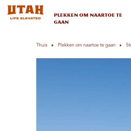
Plekken om naartoe te
gaan
Skip to content
Thuis
Plekken om naartoe te gaan
St