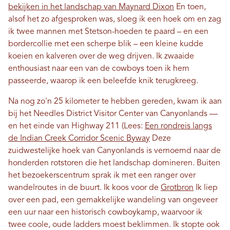
bekijken in het landschap van Maynard Dixon
En toen,
alsof het zo afgesproken was, sloeg ik een hoek om en zag
ik twee mannen met Stetson-hoeden te paard – en een
bordercollie met een scherpe blik – een kleine kudde
koeien en kalveren over de weg drijven. Ik zwaaide
enthousiast naar een van de cowboys toen ik hem
passeerde, waarop ik een beleefde knik terugkreeg.
Na nog zo'n 25 kilometer te hebben gereden, kwam ik aan
bij het Needles District Visitor Center van Canyonlands —
en het einde van Highway 211 (Lees:
Een rondreis langs
de Indian Creek Corridor Scenic Byway
Deze
zuidwestelijke hoek van Canyonlands is vernoemd naar de
honderden rotstoren die het landschap domineren. Buiten
het bezoekerscentrum sprak ik met een ranger over
wandelroutes in de buurt. Ik koos voor de
Grotbron
Ik liep
over een pad, een gemakkelijke wandeling van ongeveer
een uur naar een historisch cowboykamp, ​​waarvoor ik
twee coole, oude ladders moest beklimmen. Ik stopte ook