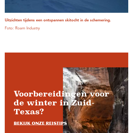
Uitzichten tijdens een ontspannen skitocht in de schemering.
Foto: Roam Industry
Voorbereidingen voor
de winter in Zuid-
Texas?
Bekijk onze reistips