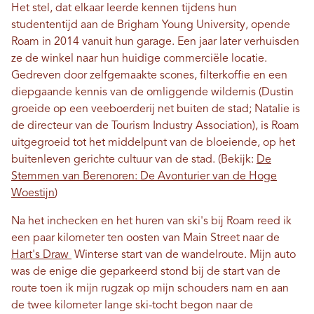
Het stel, dat elkaar leerde kennen tijdens hun
studententijd aan de Brigham Young University, opende
Roam in 2014 vanuit hun garage. Een jaar later verhuisden
ze de winkel naar hun huidige commerciële locatie.
Gedreven door zelfgemaakte scones, filterkoffie en een
diepgaande kennis van de omliggende wildernis (Dustin
groeide op een veeboerderij net buiten de stad; Natalie is
de directeur van de Tourism Industry Association), is Roam
uitgegroeid tot het middelpunt van de bloeiende, op het
buitenleven gerichte cultuur van de stad. (Bekijk:
De
Stemmen van Berenoren: De Avonturier van de Hoge
Woestijn
)
Na het inchecken en het huren van ski's bij Roam reed ik
een paar kilometer ten oosten van Main Street naar de
Hart's Draw
Winterse start van de wandelroute. Mijn auto
was de enige die geparkeerd stond bij de start van de
route toen ik mijn rugzak op mijn schouders nam en aan
de twee kilometer lange ski-tocht begon naar de