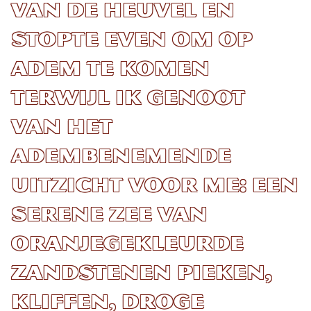
van de heuvel en
stopte even om op
adem te komen
terwijl ik genoot
van het
adembenemende
uitzicht voor me: een
serene zee van
oranjegekleurde
zandstenen pieken,
kliffen, droge