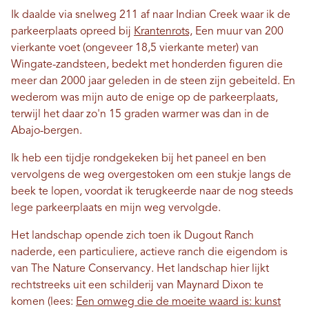
Ik daalde via snelweg 211 af naar Indian Creek waar ik de
parkeerplaats opreed bij
Krantenrots,
Een muur van 200
vierkante voet (ongeveer 18,5 vierkante meter) van
Wingate-zandsteen, bedekt met honderden figuren die
meer dan 2000 jaar geleden in de steen zijn gebeiteld. En
wederom was mijn auto de enige op de parkeerplaats,
terwijl het daar zo'n 15 graden warmer was dan in de
Abajo-bergen.
Ik heb een tijdje rondgekeken bij het paneel en ben
vervolgens de weg overgestoken om een ​​stukje langs de
beek te lopen, voordat ik terugkeerde naar de nog steeds
lege parkeerplaats en mijn weg vervolgde.
Het landschap opende zich toen ik Dugout Ranch
naderde, een particuliere, actieve ranch die eigendom is
van The Nature Conservancy. Het landschap hier lijkt
rechtstreeks uit een schilderij van Maynard Dixon te
komen (lees:
Een omweg die de moeite waard is: kunst