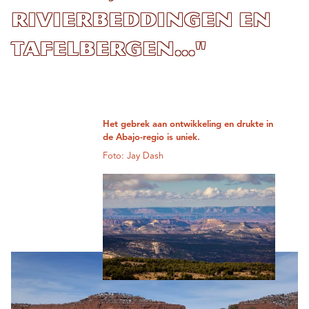
rivierbeddingen en
tafelbergen..."
Het gebrek aan ontwikkeling en drukte in
de Abajo-regio is uniek.
Foto: Jay Dash