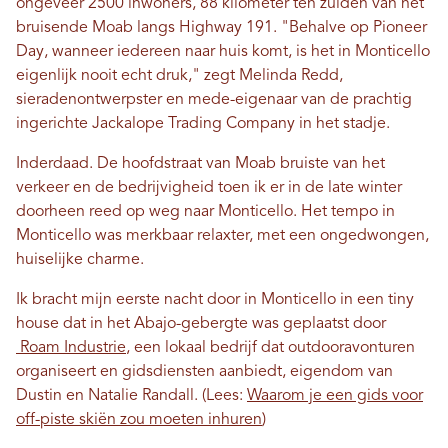
ongeveer 2500 inwoners, 88 kilometer ten zuiden van het
bruisende Moab langs Highway 191. "Behalve op Pioneer
Day, wanneer iedereen naar huis komt, is het in Monticello
eigenlijk nooit echt druk," zegt Melinda Redd,
sieradenontwerpster en mede-eigenaar van de prachtig
ingerichte Jackalope Trading Company in het stadje.
Inderdaad. De hoofdstraat van Moab bruiste van het
verkeer en de bedrijvigheid toen ik er in de late winter
doorheen reed op weg naar Monticello. Het tempo in
Monticello was merkbaar relaxter, met een ongedwongen,
huiselijke charme.
Ik bracht mijn eerste nacht door in Monticello in een tiny
house dat in het Abajo-gebergte was geplaatst door
Roam Industrie
, een lokaal bedrijf dat outdooravonturen
organiseert en gidsdiensten aanbiedt, eigendom van
Dustin en Natalie Randall. (Lees:
Waarom je een gids voor
off-piste skiën zou moeten inhuren
)