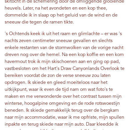
skitocht in de schemering door de omliggende glooiende
heuvels. Later, na het avondeten en een kop thee,
dommelde ik in slaap op het geluid van de wind en de
sneeuw die tegen de ramen tikte.
's Ochtends keek ik uit het raam en glimlachte – er was 's
nachts zeven centimeter sneeuw gevallen en slechts
enkele restanten van de stormwolken van de vorige nacht
dreven nog over de hemel. Na een kop koffie en een kom
havermout trok ik mijn skischoenen aan en ging op pad,
vastbesloten om het Hart's Draw Canyonlands Overlook te
bereiken voordat de zon de verse sneeuw zou laten
opdrogen. Ik skiede en gleed moeiteloos naar het
uitkijkpunt, waar ik even de tijd nam om wat foto's te
maken en me verwonderde over het contrast tussen mijn
winterse, hoogalpine omgeving en de rode rotswoestijn
beneden. Ik skiede gemakkelijk terug over de bergkam
naar mijn accommodatie, waar ik me opfriste, mijn spullen
inpakte en terug skiede naar mijn auto. Daar kleedde ik