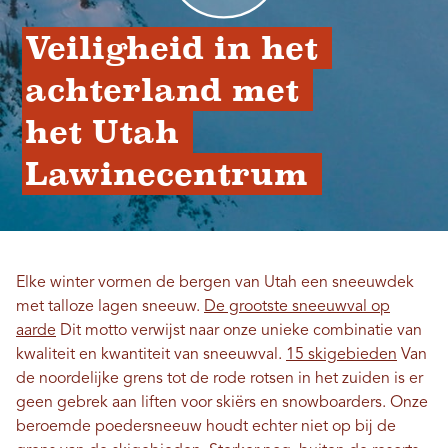
Veiligheid in het 
achterland met 
het Utah 
Lawinecentrum 
Elke winter vormen de bergen van Utah een sneeuwdek
met talloze lagen sneeuw.
De grootste sneeuwval op
aarde
Dit motto verwijst naar onze unieke combinatie van
kwaliteit en kwantiteit van sneeuwval.
15 skigebieden
Van
de noordelijke grens tot de rode rotsen in het zuiden is er
geen gebrek aan liften voor skiërs en snowboarders. Onze
beroemde poedersneeuw houdt echter niet op bij de