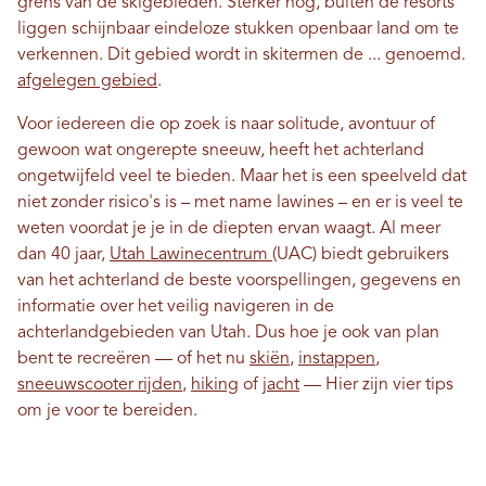
grens van de skigebieden. Sterker nog, buiten de resorts
liggen schijnbaar eindeloze stukken openbaar land om te
verkennen. Dit gebied wordt in skitermen de ... genoemd.
afgelegen gebied
.
Voor iedereen die op zoek is naar solitude, avontuur of
gewoon wat ongerepte sneeuw, heeft het achterland
ongetwijfeld veel te bieden. Maar het is een speelveld dat
niet zonder risico's is – met name lawines – en er is veel te
weten voordat je je in de diepten ervan waagt. Al meer
dan 40 jaar,
Utah Lawinecentrum
(UAC) biedt gebruikers
van het achterland de beste voorspellingen, gegevens en
informatie over het veilig navigeren in de
achterlandgebieden van Utah. Dus hoe je ook van plan
bent te recreëren — of het nu
skiën
,
instappen
,
sneeuwscooter rijden
,
hiking
of
jacht
— Hier zijn vier tips
om je voor te bereiden.