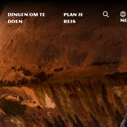
Zoeken o
In
Dingen om te
Plan je
Ne
doen
reis