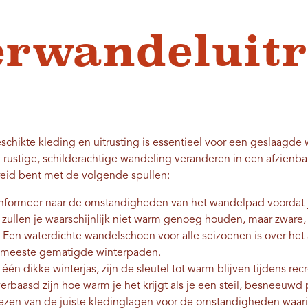
rwandeluitr
hikte kleding en uitrusting is essentieel voor een geslaagd
 rustige, schilderachtige wandeling veranderen in een afzienbar
reid bent met de volgende spullen:
nformeer naar de omstandigheden van het wandelpad voordat j
llen je waarschijnlijk niet warm genoeg houden, maar zware, g
g. Een waterdichte wandelschoen voor alle seizoenen is over h
 meeste gematigde winterpaden.
één dikke winterjas, zijn de sleutel tot warm blijven tijdens recr
verbaasd zijn hoe warm je het krijgt als je een steil, besneeuwd
kiezen van de juiste kledinglagen voor de omstandigheden waar