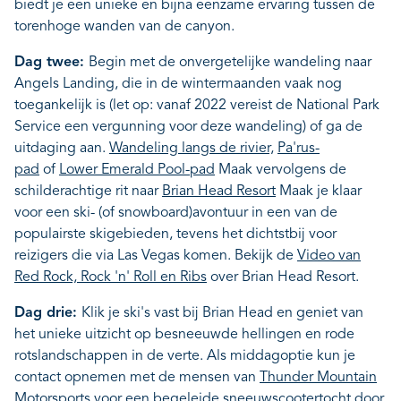
biedt je een unieke en bijna eenzame ervaring tussen de
torenhoge wanden van de canyon.
Dag twee:
Begin met de onvergetelijke wandeling naar
Angels Landing, die in de wintermaanden vaak nog
toegankelijk is (let op: vanaf 2022 vereist de National Park
Service een vergunning voor deze wandeling) of ga de
uitdaging aan.
Wandeling langs de rivier,
Pa'rus-
pad
of
Lower Emerald Pool-pad
Maak vervolgens de
schilderachtige rit naar
Brian Head Resort
Maak je klaar
voor een ski- (of snowboard)avontuur in een van de
populairste skigebieden, tevens het dichtstbij voor
reizigers die via Las Vegas komen. Bekijk de
Video van
Red Rock, Rock 'n' Roll en Ribs
over Brian Head Resort.
Dag drie:
Klik je ski's vast bij Brian Head en geniet van
het unieke uitzicht op besneeuwde hellingen en rode
rotslandschappen in de verte. Als middagoptie kun je
contact opnemen met de mensen van
Thunder Mountain
Motorsports
voor een begeleide sneeuwscootertocht door