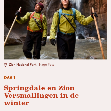
Zion National Park
|
Hage Foto
Dag 1
Springdale en Zion
Versmallingen in de
winter