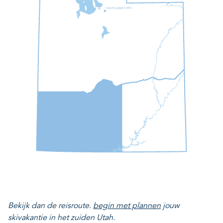
S
A
L
T
L
A
K
E
C
I
T
Y
Bekijk dan de reisroute.
begin met plannen
jouw
skivakantie in het zuiden Utah.