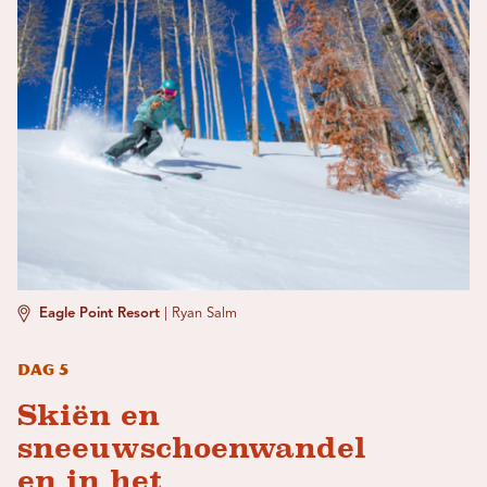
Eagle Point Resort
|
Ryan Salm
Dag 5
Skiën en
sneeuwschoenwandel
en in het