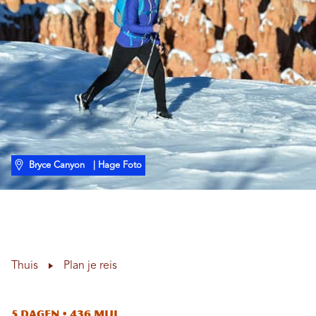
Bryce Canyon
| Hage Foto
Thuis
Plan je reis
5 dagen • 436 mijl