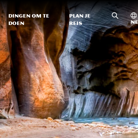
Zoeken o
In
Dingen om te
Plan je
Ne
doen
reis