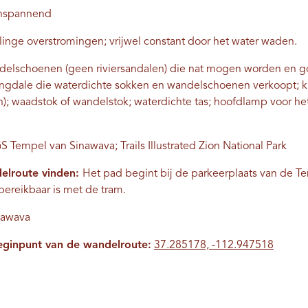
inspannend
linge overstromingen; vrijwel constant door het water waden.
elschoenen (geen riviersandalen) die nat mogen worden en go
ingdale die waterdichte sokken en wandelschoenen verkoopt; 
n); waadstok of wandelstok; waterdichte tas; hoofdlamp voor het
 Tempel van Sinawava; Trails Illustrated Zion National Park
elroute vinden:
Het pad begint bij de parkeerplaats van de T
ereikbaar is met de tram.
nawava
eginpunt van de wandelroute:
37.285178, -112.947518