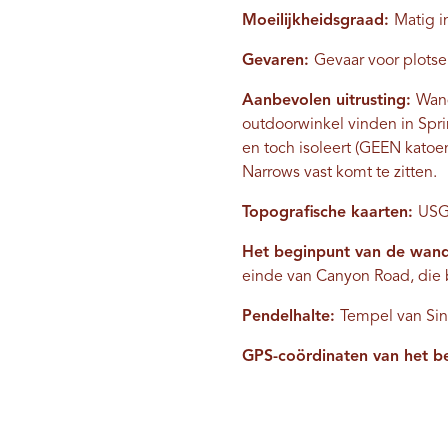
Moeilijkheidsgraad:
Matig 
Gevaren:
Gevaar voor plotse
Aanbevolen uitrusting:
Wand
outdoorwinkel vinden in Spr
en toch isoleert (GEEN katoe
Narrows vast komt te zitten.
Topografische kaarten:
USGS
Het beginpunt van de wand
einde van Canyon Road, die b
Pendelhalte:
Tempel van Si
GPS-coördinaten van het b