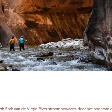
h Fork van de Virgin River stroomopwaarts door het onderste d