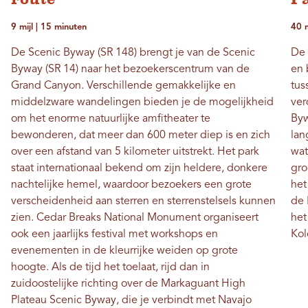
9 mijl | 15 minuten
40 m
De Scenic Byway (SR 148) brengt je van de Scenic
De 
Byway (SR 14) naar het bezoekerscentrum van de
en 
Grand Canyon. Verschillende gemakkelijke en
tus
middelzware wandelingen bieden je de mogelijkheid
ver
om het enorme natuurlijke amfitheater te
Byw
bewonderen, dat meer dan 600 meter diep is en zich
lan
over een afstand van 5 kilometer uitstrekt. Het park
wat
staat internationaal bekend om zijn heldere, donkere
gro
nachtelijke hemel, waardoor bezoekers een grote
het
verscheidenheid aan sterren en sterrenstelsels kunnen
de 
zien. Cedar Breaks National Monument organiseert
het
ook een jaarlijks festival met workshops en
Kol
evenementen in de kleurrijke weiden op grote
hoogte. Als de tijd het toelaat, rijd dan in
zuidoostelijke richting over de Markaguant High
Plateau Scenic Byway, die je verbindt met Navajo