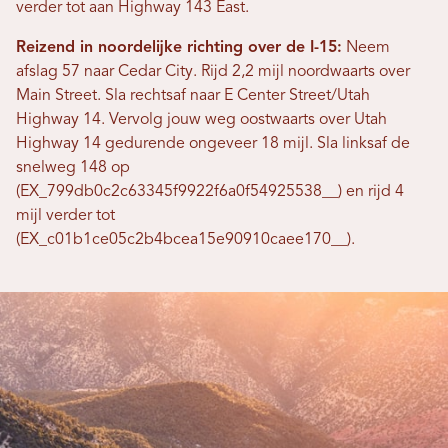
verder tot aan Highway 143 East.
Reizend in noordelijke richting over de I-15:
Neem
afslag 57 naar Cedar City. Rijd 2,2 mijl noordwaarts over
Main Street. Sla rechtsaf naar E Center Street/Utah
Highway 14. Vervolg jouw weg oostwaarts over Utah
Highway 14 gedurende ongeveer 18 mijl. Sla linksaf de
snelweg 148 op
(EX_799db0c2c63345f9922f6a0f54925538__) en rijd 4
mijl verder tot
(EX_c01b1ce05c2b4bcea15e90910caee170__).