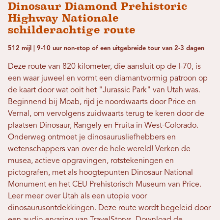
Dinosaur Diamond Prehistoric
Highway Nationale
schilderachtige route
512 mijl | 9-10 uur non-stop of een uitgebreide tour van 2-3 dagen
Deze route van 820 kilometer, die aansluit op de I-70, is
een waar juweel en vormt een diamantvormig patroon op
de kaart door wat ooit het "Jurassic Park" van Utah was.
Beginnend bij Moab, rijd je noordwaarts door Price en
Vernal, om vervolgens zuidwaarts terug te keren door de
plaatsen Dinosaur, Rangely en Fruita in West-Colorado.
Onderweg ontmoet je dinosaurusliefhebbers en
wetenschappers van over de hele wereld! Verken de
musea, actieve opgravingen, rotstekeningen en
pictografen, met als hoogtepunten Dinosaur National
Monument en het CEU Prehistorisch Museum van Price.
Leer meer over Utah als een utopie voor
dinosaurusontdekkingen. Deze route wordt begeleid door
een audio-ervaring van TravelStorys. Download de