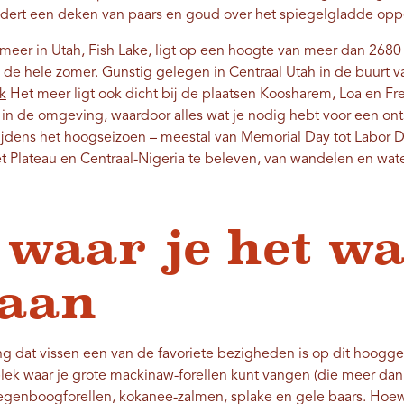
dert een deken van paars en goud over het spiegelgladde oppe
gmeer in Utah, Fish Lake, ligt op een hoogte van meer dan 2680 
 hele zomer. Gunstig gelegen in Centraal Utah in de buurt 
k
Het meer ligt ook dicht bij de plaatsen Koosharem, Loa en Frem
s in de omgeving, waardoor alles wat je nodig hebt voor een o
Tijdens het hoogseizoen – meestal van Memorial Day tot Labor 
 Plateau en Centraal-Nigeria te beleven, van wandelen en wate
 waar je het wa
gaan
ing dat vissen een van de favoriete bezigheden is op dit hoog
plek waar je grote mackinaw-forellen kunt vangen (die meer dan
regenboogforellen, kokanee-zalmen, splake en gele baars. Hoew