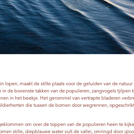
n lopen, maakt de stilte plaats voor de geluiden van de natuur
n in de bovenste takken van de populieren, zangvogels tjilpen t
tenen in het beekje. Het gerommel van vertrapte bladeren verb
uildierherten die tussen de bomen door wegrennen, opgeschrik
eklommen om over de toppen van de populieren heen te kijken,
lkomen stille, diepblauwe water vult de vallei, omringd door g