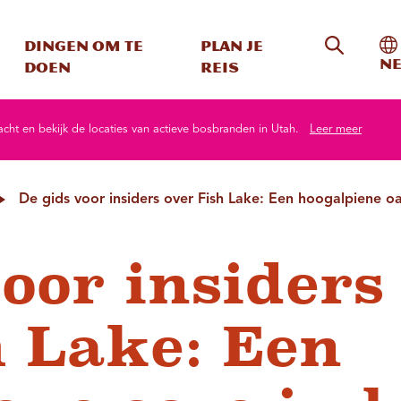
Zoeken o
In
Dingen om te
Plan je
Ne
doen
reis
ht en bekijk de locaties van actieve bosbranden in Utah.
Leer meer
De gids voor insiders over Fish Lake: Een hoogalpiene o
oor insiders
h Lake: Een