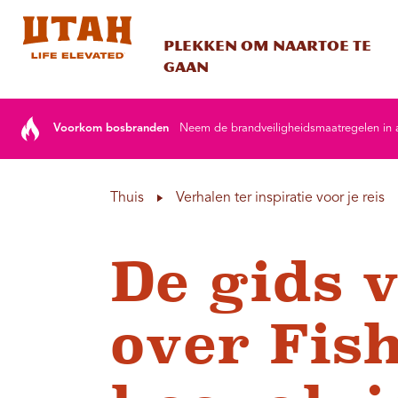
Plekken om naartoe te
gaan
Skip to content
Voorkom bosbranden
Neem de brandveiligheidsmaatregelen in ac
Thuis
Verhalen ter inspiratie voor je reis
De gids v
over Fis