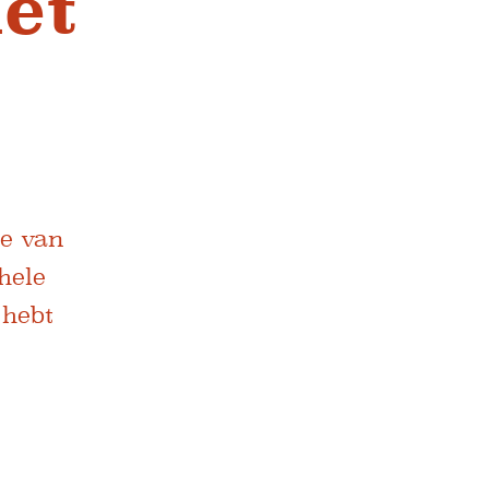
et
te van
hele
 hebt