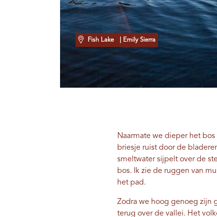
Fish Lake
| Emily Sierra
Naarmate we dieper het bos i
briesje ruist door de bladere
smeltwater sijpelt over de s
bos. Ik zie de ruggen van m
het pad.
Zodra we hoog genoeg zijn g
terug over de vallei. Het vo