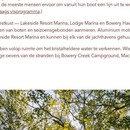
 de meeste mensen ervoor om vanuit hun boot een lijn uit te we
aags visprogramma
.)
estkust — Lakeside Resort Marina, Lodge Marina en Bowery H
aten van boten en seizoensgebonden aanmeren. Aluminium moto
eside Resort Marina en kunnen bij elk van de jachthavens gehu
ben volop ruimte om het kristalheldere water te verkennen. Wie
ustige oevers van de stranden bij Bowery Creek Campground, 