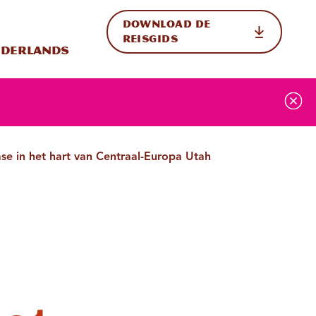
DOWNLOAD DE
p de site
ternationale weergave in-/uitschakelen
REISGIDS
derlands
ase in het hart van Centraal-Europa Utah