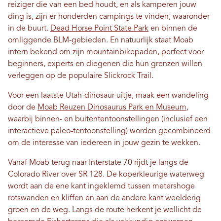
reiziger die van een bed houdt, en als kamperen jouw
ding is, zijn er honderden campings te vinden, waaronder
in de buurt.
Dead Horse Point State Park
en binnen de
omliggende BLM-gebieden. En natuurlijk staat Moab
intern bekend om zijn mountainbikepaden, perfect voor
beginners, experts en diegenen die hun grenzen willen
verleggen op de populaire Slickrock Trail.
Voor een laatste Utah-dinosaur-uitje, maak een wandeling
door de
Moab Reuzen Dinosaurus Park en Museum
,
waarbij binnen- en buitententoonstellingen (inclusief een
interactieve paleo-tentoonstelling) worden gecombineerd
om de interesse van iedereen in jouw gezin te wekken.
Vanaf Moab terug naar Interstate 70 rijdt je langs de
Colorado River over SR 128. De koperkleurige waterweg
wordt aan de ene kant ingeklemd tussen metershoge
rotswanden en kliffen en aan de andere kant weelderig
groen en de weg. Langs de route herkent je wellicht de