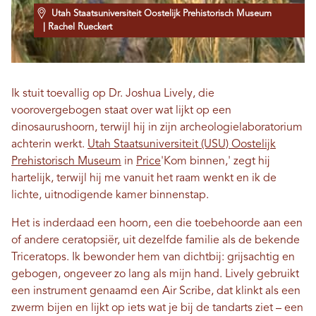
Utah Staatsuniversiteit Oostelijk Prehistorisch Museum
| Rachel Rueckert
Ik stuit toevallig op Dr. Joshua Lively, die
voorovergebogen staat over wat lijkt op een
dinosaurushoorn, terwijl hij in zijn archeologielaboratorium
achterin werkt.
Utah Staatsuniversiteit (USU) Oostelijk
Prehistorisch Museum
in
Price
'Kom binnen,' zegt hij
hartelijk, terwijl hij me vanuit het raam wenkt en ik de
lichte, uitnodigende kamer binnenstap.
Het is inderdaad een hoorn, een die toebehoorde aan een
of andere ceratopsiër, uit dezelfde familie als de bekende
Triceratops. Ik bewonder hem van dichtbij: grijsachtig en
gebogen, ongeveer zo lang als mijn hand. Lively gebruikt
een instrument genaamd een Air Scribe, dat klinkt als een
zwerm bijen en lijkt op iets wat je bij de tandarts ziet – een