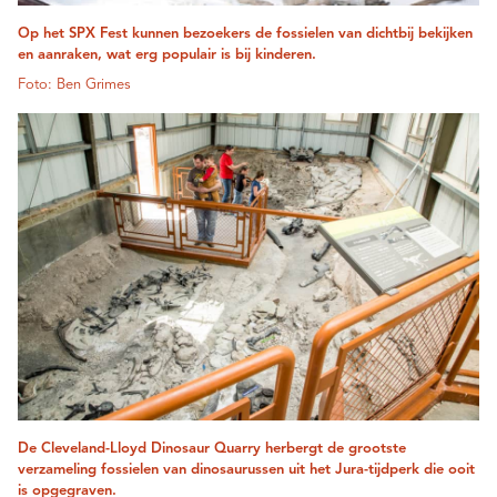
Op het SPX Fest kunnen bezoekers de fossielen van dichtbij bekijken
en aanraken, wat erg populair is bij kinderen.
Foto: Ben Grimes
De Cleveland-Lloyd Dinosaur Quarry herbergt de grootste
verzameling fossielen van dinosaurussen uit het Jura-tijdperk die ooit
is opgegraven.