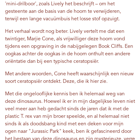
'mini-drilboor', zoals Lively het beschrijft – om het
gesteente aan de basis van de hoorn te verwijderen,
terwijl een lange vacuümbuis het losse stof opzuigt.
Het verhaal wordt nog beter. Lively vertelt me ​​dat een
twintiger, Marjie Cone, als vrijwilliger deze hoorn vond
tijdens een opgraving in de nabijgelegen Book Cliffs. Een
oogkas achter de oogkas in de hoorn onthult een andere
oriëntatie dan bij een typische ceratopsiër.
Met andere woorden, Cone heeft waarschijnlijk een nieuw
soort ceratopsiër ontdekt. ​​Deze, die ik hier zie.
Met die ongelooflijke kennis ben ik helemaal weg van
deze dinosaurus. Hoewel ik er in mijn dagelijkse leven niet
veel meer aan heb gedacht sinds de jaren dat ik met de
plastic T. rex van mijn broer speelde, en al helemaal niet
sinds ik als doodsbang kind met een deken voor mijn
ogen naar "Jurassic Park" keek, ben ik gefascineerd door
het bestaan ​​van deze dinosaurus en zijn mysterieuze, verre