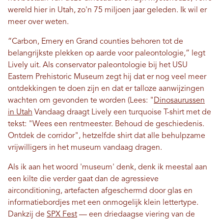
wereld hier in Utah, zo'n 75 miljoen jaar geleden. Ik wil er
meer over weten.
“Carbon, Emery en Grand counties behoren tot de
belangrijkste plekken op aarde voor paleontologie,” legt
Lively uit. Als conservator paleontologie bij het USU
Eastern Prehistoric Museum zegt hij dat er nog veel meer
ontdekkingen te doen zijn en dat er talloze aanwijzingen
wachten om gevonden te worden (Lees: "
Dinosaurussen
in Utah
Vandaag draagt ​​Lively een turquoise T-shirt met de
tekst: "Wees een rentmeester. Behoud de geschiedenis.
Ontdek de corridor", hetzelfde shirt dat alle behulpzame
vrijwilligers in het museum vandaag dragen.
Als ik aan het woord 'museum' denk, denk ik meestal aan
een kilte die verder gaat dan de agressieve
airconditioning, artefacten afgeschermd door glas en
informatiebordjes met een onmogelijk klein lettertype.
Dankzij de
SPX Fest
— een driedaagse viering van de