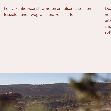
Een vakantie waar stuwmeren en rotsen, alsem en
Dez
fossielen onderweg wijsheid verschaffen.
noo
uit
sma
soft