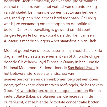
bedekten. Jean Semborski, een vriendelijke vrijwilliger
van het museum, vertelt het verhaal van de ontdekking
van dit skelet. Een man die op een tractor aan het werk
was, reed op een dag ergens hard tegenaan. Gelukkig
was hij zo verstandig om te stoppen en de politie te
bellen. De lokale bevolking is gewend om dit soort
dingen tegen te komen, vooral de afdrukken van een
Allosaurus met drie vingers – het staatsfossiel van Utah.
Met het gebrul van dinosaurussen in mijn hoofd sluit ik de
dag af met het laatste evenement van SPX: rondleidingen
door de Cleveland-Lloyd Dinosaur Quarry in het Jurassic
National Monument. Rijdend door de
San Rafael Swell
In
het betoverende, desolate landschap van
jeneverbesbomen en dennenbomen begroet een open
poort, geflankeerd door metalen roofvogels, de bezoekers
(Lees: "
Rifwandelingen, rotstekeningen en botten
Binnen
vertelt Blake Baker, de planner van de recreatie in de
buitenlucht, dat ze hier de "grootste concentratie botten