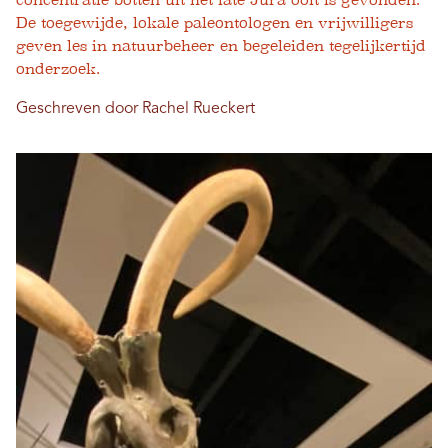
concentratie botten uit het late Jura ooit is gevonden.
De toegewijde, lokale paleontologen en vrijwilligers
geven les in natuurbeheer en begeleiden tegelijkertijd
onderzoek.
Geschreven door Rachel Rueckert