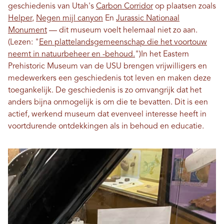
geschiedenis van Utah's
Carbon Corridor
op plaatsen zoals
Helper
,
Negen mijl canyon
En
Jurassic Nationaal
Monument
— dit museum voelt helemaal niet zo aan.
(Lezen: "
Een plattelandsgemeenschap die het voortouw
neemt in natuurbeheer en -behoud.
")
In het Eastern
Prehistoric Museum van de USU brengen vrijwilligers en
medewerkers een geschiedenis tot leven en maken deze
toegankelijk. De geschiedenis is zo omvangrijk dat het
anders bijna onmogelijk is om die te bevatten. Dit is een
actief, werkend museum dat evenveel interesse heeft in
voortdurende ontdekkingen als in behoud en educatie.