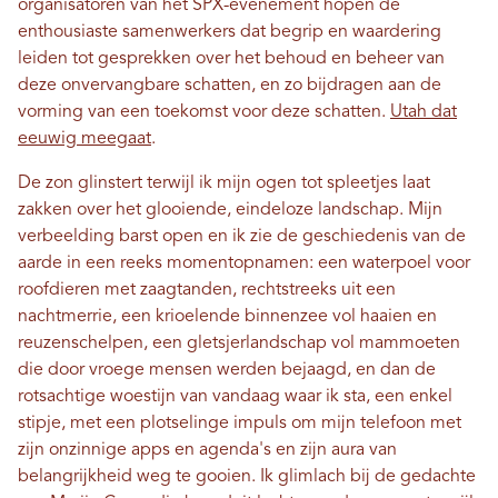
organisatoren van het SPX-evenement hopen de
enthousiaste samenwerkers dat begrip en waardering
leiden tot gesprekken over het behoud en beheer van
deze onvervangbare schatten, en zo bijdragen aan de
vorming van een toekomst voor deze schatten.
Utah dat
eeuwig meegaat
.
De zon glinstert terwijl ik mijn ogen tot spleetjes laat
zakken over het glooiende, eindeloze landschap. Mijn
verbeelding barst open en ik zie de geschiedenis van de
aarde in een reeks momentopnamen: een waterpoel voor
roofdieren met zaagtanden, rechtstreeks uit een
nachtmerrie, een krioelende binnenzee vol haaien en
reuzenschelpen, een gletsjerlandschap vol mammoeten
die door vroege mensen werden bejaagd, en dan de
rotsachtige woestijn van vandaag waar ik sta, een enkel
stipje, met een plotselinge impuls om mijn telefoon met
zijn onzinnige apps en agenda's en zijn aura van
belangrijkheid weg te gooien. Ik glimlach bij de gedachte