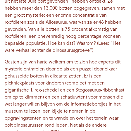
uit het late Jura ooit gevonden" hebben ontdekt. ​​Ze
hebben meer dan 13.000 botten opgegraven, samen met
een groot mysterie: een enorme concentratie van
roofdieren zoals de Allosaurus, waarvan ze er 46 hebben
gevonden. Van alle botten is 75 procent afkomstig van
roofdieren, een onevenredig hoog percentage voor een
bepaalde populatie. Hoe kan dat? Waarom? (Lees: "
Het
ware verhaal achter de dinosaurusgroeve
")
Gasten zijn van harte welkom om te zien hoe experts dit
mysterie ontrafelen door de als een puzzel door elkaar
gehusselde botten in elkaar te zetten. Er is een
picknickplaats voor kinderen (compleet met een
gigantische T. rex-schedel en een Stegosaurus-ribbenkast
om op te klimmen) en een schaduwtent voor mensen die
wat langer willen blijven om de informatiebordjes in het
museum te lezen, een kijkje te nemen in de
opgravingstenten en te wandelen over het terrein waar
ooit dinosaurussen rondliepen. Net als de andere