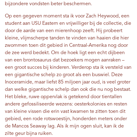
bijzondere vondsten beter beschermen.
Op een gegeven moment sta ik voor Zach Heywood, een
student aan USU Eastern en vrijwilliger bij de collectie, die
door de aarde van een mierenhoop zeeft. Hij probeert
kleine, vlijmscherpe tanden te vinden van haaien die hier
zwommen toen dit gebied in Centraal-Amerika nog door
de zee werd bedekt. ​​Om de hoek ligt een echt dijbeen
van een brontosaurus dat bezoekers mogen aanraken –
een groot succes bij kinderen. Verderop sta ik versteld van
een gigantische schelp zo groot als een buswiel. Deze
Inoceramide, maar liefst 85 miljoen jaar oud, is veel groter
dan welke gigantische schelp dan ook die nu nog bestaat.
Het bleke, ruwe oppervlak is getekend door tientallen
andere gefossiliseerde wezens: oesterkolonies en resten
van kleine vissen die erin vast kwamen te zitten toen dit
gebied, een rode rotswoestijn, honderden meters onder
de Mancos Seaway lag. Als ik mijn ogen sluit, kan ik de
zilte geur bijna ruiken.