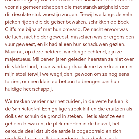
voor als gemeenschappen die met standvastigheid voor
dit desolate stuk woestijn zorgen. Terwijl we langs de vele
pieken rijden die de geiser bewaken, schrikken de Book
Cliffs me bijna af met hun omvang. De nacht ervoor was
de lucht niet helder geweest, misschien was er ergens een
vuur geweest, en ik had alleen hun schaduwen gezien.
Maar nu, op deze heldere, winderige ochtend, zijn ze
majestueus. Miljoenen jaren geleden heersten ze niet over
dit vlakke land, maar vandaag draai ik me twee keer om in
mijn stoel terwijl we wegrijden, gewoon om ze nog eens
te zien, om een ​​klein eerbetoon te brengen aan hun
huidige heerschappij.
We trekken verder naar het zuiden, in de verte herken ik
de
San Rafael-rif
Een grillige strook kliffen die eruitzien als
dolks en schuin de grond in steken. Het is alsof ze een
geheim bewaken, de plek midden in de heuvel, het
oeroude deel dat uit de aarde is opgeborreld en zich
eindelijk laat zien. Ik ben nederig als ik denk aan de