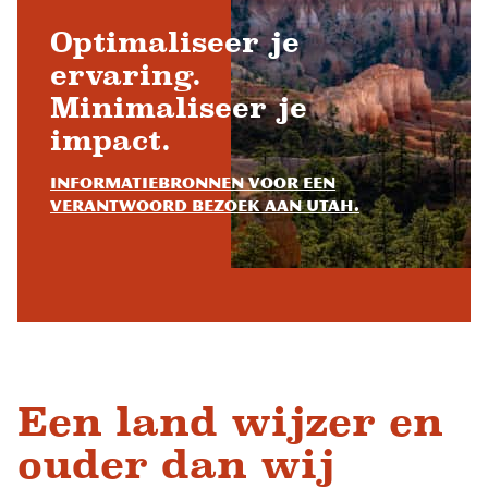
Optimaliseer je
ervaring.
Minimaliseer je
impact.
Informatiebronnen voor een
verantwoord bezoek aan Utah.
Een land wijzer en
ouder dan wij