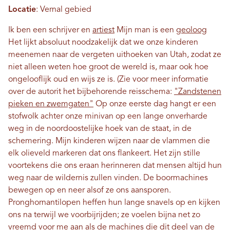
Locatie
: Vernal gebied
Ik ben een schrijver en
artiest
Mijn man is een
geoloog
Het lijkt absoluut noodzakelijk dat we onze kinderen
meenemen naar de vergeten uithoeken van Utah, zodat ze
niet alleen weten hoe groot de wereld is, maar ook hoe
ongelooflijk oud en wijs ze is. (Zie voor meer informatie
over de autorit het bijbehorende reisschema:
"Zandstenen
pieken en zwemgaten"
Op onze eerste dag hangt er een
stofwolk achter onze minivan op een lange onverharde
weg in de noordoostelijke hoek van de staat, in de
schemering. Mijn kinderen wijzen naar de vlammen die
elk olieveld markeren dat ons flankeert. Het zijn stille
voortekens die ons eraan herinneren dat mensen altijd hun
weg naar de wildernis zullen vinden. De boormachines
bewegen op en neer alsof ze ons aansporen.
Pronghornantilopen heffen hun lange snavels op en kijken
ons na terwijl we voorbijrijden; ze voelen bijna net zo
vreemd voor me aan als de machines die dit deel van de