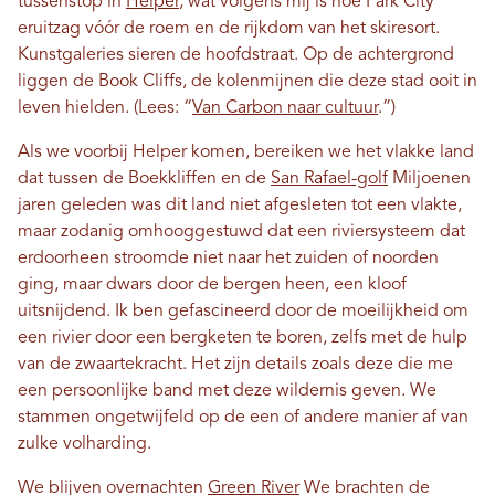
tussenstop in
Helper
, wat volgens mij is hoe Park City
eruitzag vóór de roem en de rijkdom van het skiresort.
Kunstgaleries sieren de hoofdstraat. Op de achtergrond
liggen de Book Cliffs, de kolenmijnen die deze stad ooit in
leven hielden. (Lees: “
Van Carbon naar cultuur
.”)
Als we voorbij Helper komen, bereiken we het vlakke land
dat tussen de Boekkliffen en de
San Rafael-golf
Miljoenen
jaren geleden was dit land niet afgesleten tot een vlakte,
maar zodanig omhooggestuwd dat een riviersysteem dat
erdoorheen stroomde niet naar het zuiden of noorden
ging, maar dwars door de bergen heen, een kloof
uitsnijdend. Ik ben gefascineerd door de moeilijkheid om
een ​​rivier door een bergketen te boren, zelfs met de hulp
van de zwaartekracht. Het zijn details zoals deze die me
een persoonlijke band met deze wildernis geven. We
stammen ongetwijfeld op de een of andere manier af van
zulke volharding.
We blijven overnachten
Green River
We brachten de