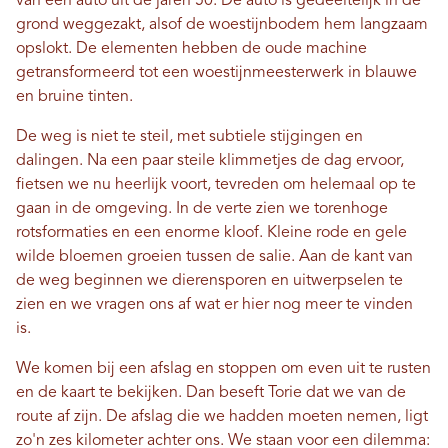
van een auto uit de jaren 50. De auto is gedeeltelijk in de
grond weggezakt, alsof de woestijnbodem hem langzaam
opslokt. De elementen hebben de oude machine
getransformeerd tot een woestijnmeesterwerk in blauwe
en bruine tinten.
De weg is niet te steil, met subtiele stijgingen en
dalingen. Na een paar steile klimmetjes de dag ervoor,
fietsen we nu heerlijk voort, tevreden om helemaal op te
gaan in de omgeving. In de verte zien we torenhoge
rotsformaties en een enorme kloof. Kleine rode en gele
wilde bloemen groeien tussen de salie. Aan de kant van
de weg beginnen we dierensporen en uitwerpselen te
zien en we vragen ons af wat er hier nog meer te vinden
is.
We komen bij een afslag en stoppen om even uit te rusten
en de kaart te bekijken. Dan beseft Torie dat we van de
route af zijn. De afslag die we hadden moeten nemen, ligt
zo'n zes kilometer achter ons. We staan ​​voor een dilemma: