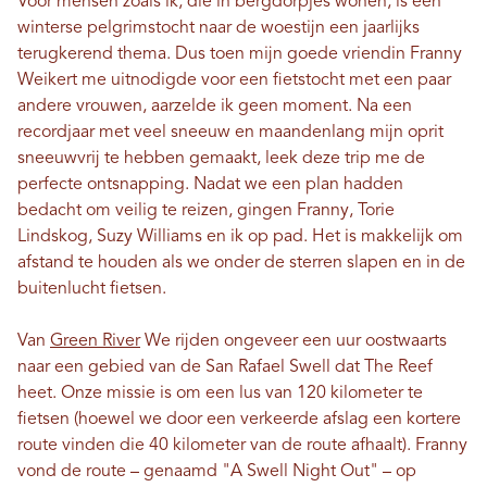
Voor mensen zoals ik, die in bergdorpjes wonen, is een
winterse pelgrimstocht naar de woestijn een jaarlijks
terugkerend thema. Dus toen mijn goede vriendin Franny
Weikert me uitnodigde voor een fietstocht met een paar
andere vrouwen, aarzelde ik geen moment. Na een
recordjaar met veel sneeuw en maandenlang mijn oprit
sneeuwvrij te hebben gemaakt, leek deze trip me de
perfecte ontsnapping. Nadat we een plan hadden
bedacht om veilig te reizen, gingen Franny, Torie
Lindskog, Suzy Williams en ik op pad. Het is makkelijk om
afstand te houden als we onder de sterren slapen en in de
buitenlucht fietsen.
Van
Green River
We rijden ongeveer een uur oostwaarts
naar een gebied van de San Rafael Swell dat The Reef
heet. Onze missie is om een ​​lus van 120 kilometer te
fietsen (hoewel we door een verkeerde afslag een kortere
route vinden die 40 kilometer van de route afhaalt). Franny
vond de route – genaamd "A Swell Night Out" – op