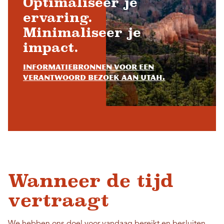
Optimaliseer je
ervaring.
Minimaliseer je
impact.
Informatiebronnen voor een
verantwoord bezoek aan Utah.
Wanneer de tijd
vertraagt
We hebben ons doel voor vandaag bereikt en besluiten