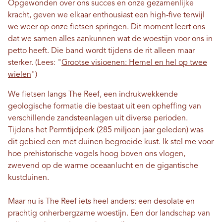
Opgewonden over ons succes en onze gezamenlijke
kracht, geven we elkaar enthousiast een high-five terwijl
we weer op onze fietsen springen. Dit moment leert ons
dat we samen alles aankunnen wat de woestijn voor ons in
petto heeft. Die band wordt tijdens de rit alleen maar
sterker. (Lees: "
Grootse visioenen: Hemel en hel op twee
wielen
")
We fietsen langs The Reef, een indrukwekkende
geologische formatie die bestaat uit een opheffing van
verschillende zandsteenlagen uit diverse perioden.
Tijdens het Permtijdperk (285 miljoen jaar geleden) was
dit gebied een met duinen begroeide kust. Ik stel me voor
hoe prehistorische vogels hoog boven ons vlogen,
zwevend op de warme oceaanlucht en de gigantische
kustduinen.
Maar nu is The Reef iets heel anders: een desolate en
prachtig onherbergzame woestijn. Een dor landschap van