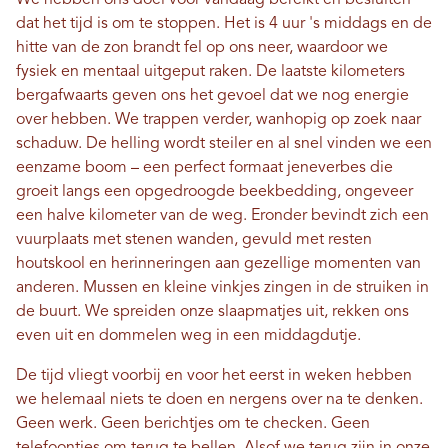
dat het tijd is om te stoppen. Het is 4 uur 's middags en de
hitte van de zon brandt fel op ons neer, waardoor we
fysiek en mentaal uitgeput raken. De laatste kilometers
bergafwaarts geven ons het gevoel dat we nog energie
over hebben. We trappen verder, wanhopig op zoek naar
schaduw. De helling wordt steiler en al snel vinden we een
eenzame boom – een perfect formaat jeneverbes die
groeit langs een opgedroogde beekbedding, ongeveer
een halve kilometer van de weg. Eronder bevindt zich een
vuurplaats met stenen wanden, gevuld met resten
houtskool en herinneringen aan gezellige momenten van
anderen. Mussen en kleine vinkjes zingen in de struiken in
de buurt. We spreiden onze slaapmatjes uit, rekken ons
even uit en dommelen weg in een middagdutje.
De tijd vliegt voorbij en voor het eerst in weken hebben
we helemaal niets te doen en nergens over na te denken.
Geen werk. Geen berichtjes om te checken. Geen
telefoontjes om terug te bellen. Alsof we terug zijn in onze