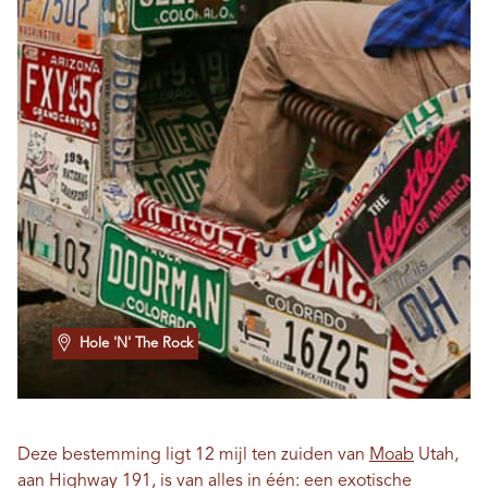
Hole 'N' The Rock
Deze bestemming ligt 12 mijl ten zuiden van
Moab
Utah,
aan Highway 191, is van alles in één: een exotische