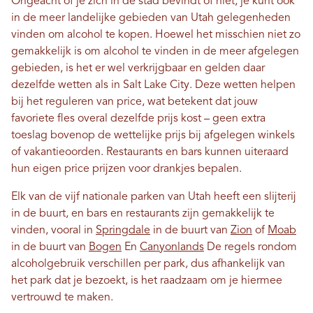
Ongeacht of je zich in de stad bevindt of niet, je kunt ook
in de meer landelijke gebieden van Utah gelegenheden
vinden om alcohol te kopen. Hoewel het misschien niet zo
gemakkelijk is om alcohol te vinden in de meer afgelegen
gebieden, is het er wel verkrijgbaar en gelden daar
dezelfde wetten als in Salt Lake City. Deze wetten helpen
bij het reguleren van price, wat betekent dat jouw
favoriete fles overal dezelfde prijs kost – geen extra
toeslag bovenop de wettelijke prijs bij afgelegen winkels
of vakantieoorden. Restaurants en bars kunnen uiteraard
hun eigen price prijzen voor drankjes bepalen.
Elk van de vijf nationale parken van Utah heeft een slijterij
in de buurt, en bars en restaurants zijn gemakkelijk te
vinden, vooral in
Springdale
in de buurt van
Zion
of
Moab
in de buurt van
Bogen
En
Canyonlands
De regels rondom
alcoholgebruik verschillen per park, dus afhankelijk van
het park dat je bezoekt, is het raadzaam om je hiermee
vertrouwd te maken.