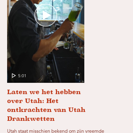
5:01
Laten we het hebben
over Utah: Het
ontkrachten van Utah
Drankwetten
Utah staat misschien bekend om zijn vreemde