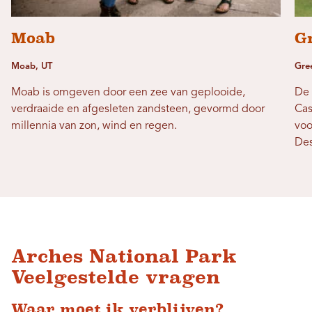
Moab
G
Moab, UT
Gree
Moab is omgeven door een zee van geplooide,
De 
verdraaide en afgesleten zandsteen, gevormd door
Cas
millennia van zon, wind en regen.
voo
Des
Arches National Park
Veelgestelde vragen
Waar moet ik verblijven?