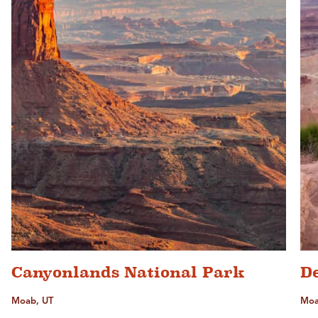
Canyonlands National Park
D
Moab, UT
Moa