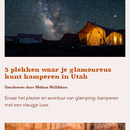
5 plekken waar je glamoureus
kunt kamperen in Utah
Geschreven door Melissa McGibbon
Ervaar het plezier en avontuur van glamping: kamperen
met een vleugje luxe.