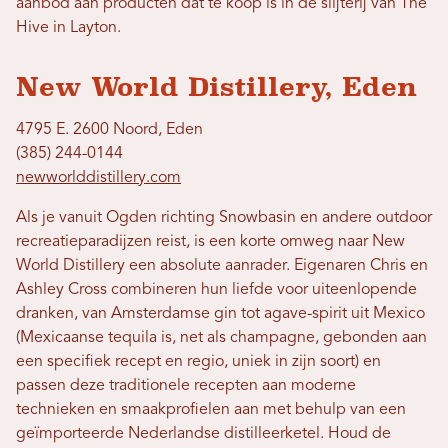
aanbod aan producten dat te koop is in de slijterij van The
Hive in Layton.
New World Distillery, Eden
4795 E. 2600 Noord, Eden
(385) 244-0144
newworlddistillery.com
Als je vanuit Ogden richting Snowbasin en andere outdoor
recreatieparadijzen reist, is een korte omweg naar New
World Distillery een absolute aanrader. Eigenaren Chris en
Ashley Cross combineren hun liefde voor uiteenlopende
dranken, van Amsterdamse gin tot agave-spirit uit Mexico
(Mexicaanse tequila is, net als champagne, gebonden aan
een specifiek recept en regio, uniek in zijn soort) en
passen deze traditionele recepten aan moderne
technieken en smaakprofielen aan met behulp van een
geïmporteerde Nederlandse distilleerketel. Houd de