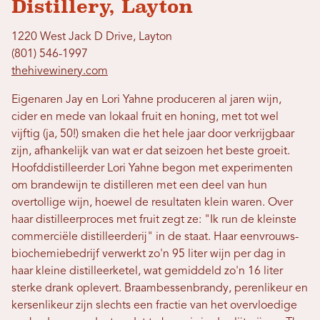
Distillery, Layton
1220 West Jack D Drive, Layton
(801) 546-1997
thehivewinery.com
Eigenaren Jay en Lori Yahne produceren al jaren wijn,
cider en mede van lokaal fruit en honing, met tot wel
vijftig (ja, 50!) smaken die het hele jaar door verkrijgbaar
zijn, afhankelijk van wat er dat seizoen het beste groeit.
Hoofddistilleerder Lori Yahne begon met experimenten
om brandewijn te distilleren met een deel van hun
overtollige wijn, hoewel de resultaten klein waren. Over
haar distilleerproces met fruit zegt ze: "Ik run de kleinste
commerciële distilleerderij" in de staat. Haar eenvrouws-
biochemiebedrijf verwerkt zo'n 95 liter wijn per dag in
haar kleine distilleerketel, wat gemiddeld zo'n 16 liter
sterke drank oplevert. Braambessenbrandy, perenlikeur en
kersenlikeur zijn slechts een fractie van het overvloedige