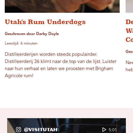
Utah's Rum Underdogs
De
W
Geschreven door Darby Doyle
C
Leestijd: 6 minuten
Ges
Distilleerderijen worden steeds populairder.
Distilleerderij 36 klimt naar de top van de lijst. Luister
Nee
naar hun verhaal en laten we proosten met Brigham
heb
Agricole rum!
@VisitUtah
5:01