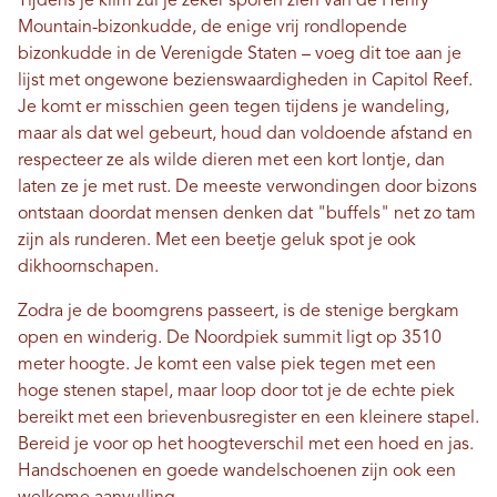
Tijdens je klim zul je zeker sporen zien van de Henry
Mountain-bizonkudde, de enige vrij rondlopende
bizonkudde in de Verenigde Staten – voeg dit toe aan je
lijst met ongewone bezienswaardigheden in Capitol Reef.
Je komt er misschien geen tegen tijdens je wandeling,
maar als dat wel gebeurt, houd dan voldoende afstand en
respecteer ze als wilde dieren met een kort lontje, dan
laten ze je met rust. De meeste verwondingen door bizons
ontstaan ​​doordat mensen denken dat "buffels" net zo tam
zijn als runderen. Met een beetje geluk spot je ook
dikhoornschapen.
Zodra je de boomgrens passeert, is de stenige bergkam
open en winderig. De Noordpiek summit ligt op 3510
meter hoogte. Je komt een valse piek tegen met een
hoge stenen stapel, maar loop door tot je de echte piek
bereikt met een brievenbusregister en een kleinere stapel.
Bereid je voor op het hoogteverschil met een hoed en jas.
Handschoenen en goede wandelschoenen zijn ook een