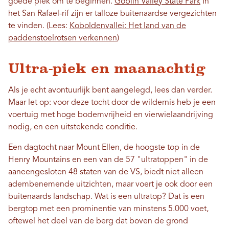
goede plek om te beginnen.
Goblin Valley State Park
In
het San Rafael-rif zijn er talloze buitenaardse vergezichten
te vinden. (Lees:
Koboldenvallei: Het land van de
paddenstoelrotsen verkennen
)
Ultra-piek en maanachtig
Als je echt avontuurlijk bent aangelegd, lees dan verder.
Maar let op: voor deze tocht door de wildernis heb je een
voertuig met hoge bodemvrijheid en vierwielaandrijving
nodig, en een uitstekende conditie.
Een dagtocht naar Mount Ellen, de hoogste top in de
Henry Mountains en een van de 57 "ultratoppen" in de
aaneengesloten 48 staten van de VS, biedt niet alleen
adembenemende uitzichten, maar voert je ook door een
buitenaards landschap. Wat is een ultratop? Dat is een
bergtop met een prominentie van minstens 5.000 voet,
oftewel het deel van de berg dat boven de grond