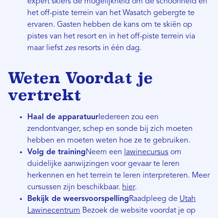
expert skiërs de mogelijkheid om de schoonheid en
het off-piste terrein van het Wasatch gebergte te
ervaren. Gasten hebben de kans om te skiën op
pistes van het resort en in het off-piste terrein via
maar liefst
zes
resorts in één dag.
Weten
Voordat je
vertrekt
Haal de apparatuur
Iedereen zou een
zendontvanger, schep en sonde bij zich moeten
hebben en moeten weten hoe ze te gebruiken.
Volg de training
Neem een
lawinecursus
om
duidelijke aanwijzingen voor gevaar te leren
herkennen en het terrein te leren interpreteren. Meer
cursussen zijn beschikbaar.
hier
.
Bekijk de weersvoorspelling
Raadpleeg de
Utah
Lawinecentrum
Bezoek de website voordat je op