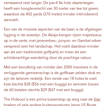
verrassend veel langer. De par-4 8e hole daarentegen
heeft een hoogteverschil van 30 meter van tee tot green,
waardoor de 402 yards (370 meter) minder intimiderend
aanvoelt.
Een van de mooiste aspecten van de baan is de afgelegen
ligging in de woestijn. De Abajo-bergen rijzen majestueus
op in de verte, met jeneverbes-, pinyon- en Gambel-eiken
verspreid over het landschap. Het voelt daardoor minder
aan als een traditionele golfpartij en meer als een
schilderachtige wandeling door de prachtige natuur.
Met een bevolking van minder dan 2000 inwoners in de
omliggende gemeenschap is de golfbaan zelden druk en
zijn de tarieven redelijk. Een ronde van 18 holes te voet
kost slechts $38 ($56 met een buggy) en senioren boven
de 60 betalen slechts $29 ($47 met een buggy).
The Hideout is een prima tussenstop op weg naar de
Vier
hoeken
of vele andere buitenavonturen langs US Route