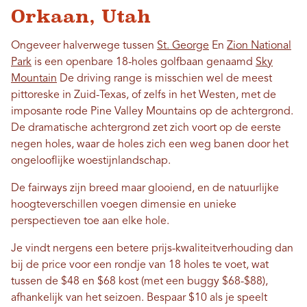
Orkaan, Utah
Ongeveer halverwege tussen
St. George
En
Zion National
Park
is een openbare 18-holes golfbaan genaamd
Sky
Mountain
De driving range is misschien wel de meest
pittoreske in Zuid-Texas, of zelfs in het Westen, met de
imposante rode Pine Valley Mountains op de achtergrond.
De dramatische achtergrond zet zich voort op de eerste
negen holes, waar de holes zich een weg banen door het
ongelooflijke woestijnlandschap.
De fairways zijn breed maar glooiend, en de natuurlijke
hoogteverschillen voegen dimensie en unieke
perspectieven toe aan elke hole.
Je vindt nergens een betere prijs-kwaliteitverhouding dan
bij de price voor een rondje van 18 holes te voet, wat
tussen de $48 en $68 kost (met een buggy $68-$88),
afhankelijk van het seizoen. Bespaar $10 als je speelt