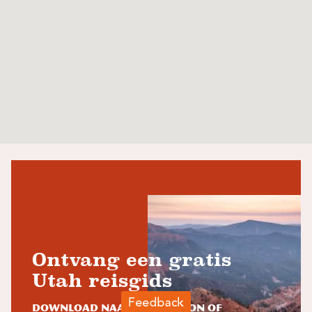
Ontvang een gratis
Utah reisgids
Download naar je telefoon of