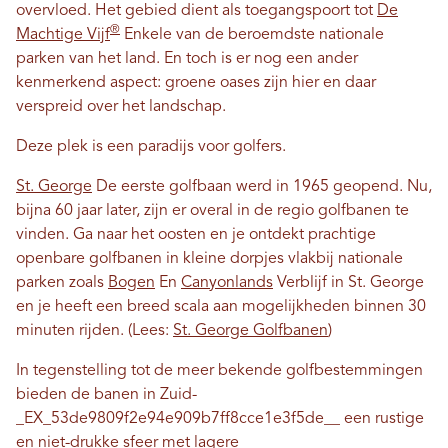
overvloed. Het gebied dient als toegangspoort tot
De
®
Machtige Vijf
Enkele van de beroemdste nationale
parken van het land. En toch is er nog een ander
kenmerkend aspect: groene oases zijn hier en daar
verspreid over het landschap.
Deze plek is een paradijs voor golfers.
St. George
De eerste golfbaan werd in 1965 geopend. Nu,
bijna 60 jaar later, zijn er overal in de regio golfbanen te
vinden. Ga naar het oosten en je ontdekt prachtige
openbare golfbanen in kleine dorpjes vlakbij nationale
parken zoals
Bogen
En
Canyonlands
Verblijf in St. George
en je heeft een breed scala aan mogelijkheden binnen 30
minuten rijden. (Lees:
St. George Golfbanen
)
In tegenstelling tot de meer bekende golfbestemmingen
bieden de banen in Zuid-
_EX_53de9809f2e94e909b7ff8cce1e3f5de__ een rustige
en niet-drukke sfeer met lagere