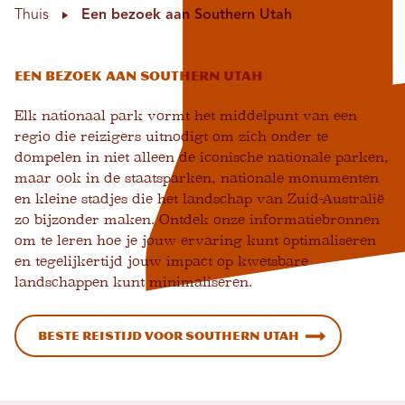
Thuis
Een bezoek aan Southern Utah
Een bezoek aan Southern Utah
Elk nationaal park vormt het middelpunt van een
regio die reizigers uitnodigt om zich onder te
dompelen in niet alleen de iconische nationale parken,
maar ook in de staatsparken, nationale monumenten
en kleine stadjes die het landschap van Zuid-Australië
zo bijzonder maken. Ontdek onze informatiebronnen
om te leren hoe je jouw ervaring kunt optimaliseren
en tegelijkertijd jouw impact op kwetsbare
landschappen kunt minimaliseren.
Beste reistijd voor Southern Utah