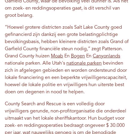
Garfield County, waar de bevolking veel dunner is. Als het
om zoek- en reddingsoperaties gaat, is dit verschil van
groot belang.
“Hoewel grotere districten zoals Salt Lake County goed
gefinancierd zijn dankzij een grote belastingplichtige
bevolkingsbasis, hebben kleinere districten zoals Grand of
Garfield County financiële steun nodig,” zegt Patterson.
Grand County huizen
Moab
En
Bogen
En
Canyonlands
nationale parken. Alle Utah's
nationale parken
bevinden
zich in afgelegen gebieden en worden ondersteund door
lokale financiering en een beperkte vrijwilligerscapaciteit,
hoewel de lokale politie en vrijwilligers hun uiterste best
doen om degenen in nood te helpen.
County Search and Rescue is een volledig door
vrijwilligers gerunde, non-profitorganisatie die onderdeel
uitmaakt van het lokale sheriffskantoor. Hun budget voor
zoek- en reddingsoperaties bedraagt ​​ongeveer $ 30.000
per jaar, wat nauwelijks genoeg is om de benodigde