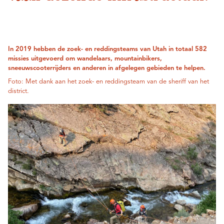
In 2019 hebben de zoek- en reddingsteams van Utah in totaal 582
missies uitgevoerd om wandelaars, mountainbikers,
sneeuwscooterrijders en anderen in afgelegen gebieden te helpen.
Foto: Met dank aan het zoek- en reddingsteam van de sheriff van het
district.