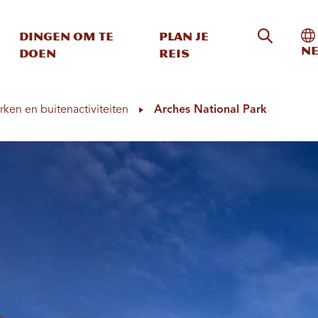
Zoeken o
In
Dingen om te
Plan je
Ne
doen
reis
rken en buitenactiviteiten
Arches National Park