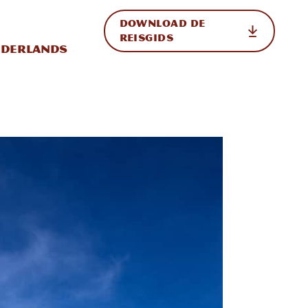
DOWNLOAD DE
p de site
ternationale weergave in-/uitschakelen
REISGIDS
derlands