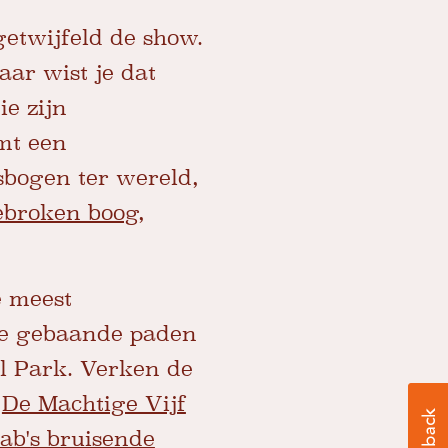
getwijfeld de show.
ar wist je dat
e zijn
mt een
sbogen ter wereld,
broken boog,
e meest
 de gebaande paden
al Park. Verken de
n
De Machtige Vijf
ab's bruisende