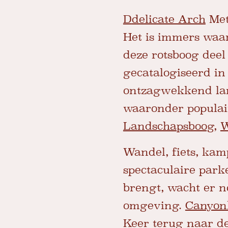
D
delicate Arch
Met
Het is immers waar
deze rotsboog deel
gecatalogiseerd in
ontzagwekkend lan
waaronder populair
Landschapsboog
,
W
Wandel, fiets, ka
spectaculaire park
brengt, wacht er n
omgeving.
Canyonl
Keer terug naar d