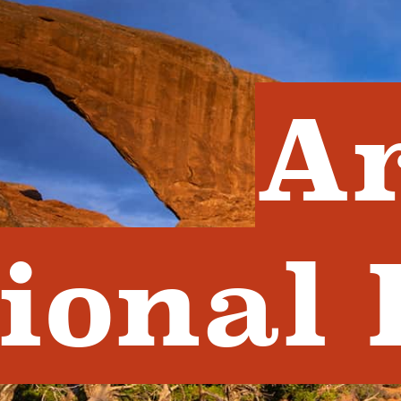
A
ional