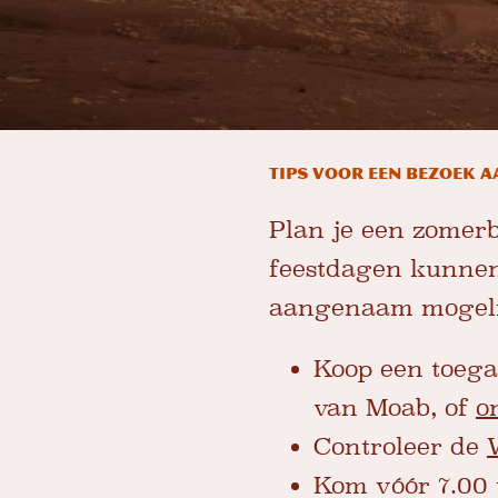
Tips voor een bezoek 
Plan je een zomer
feestdagen kunnen 
aangenaam mogeli
Koop een toega
van Moab, of
o
Controleer de
Kom vóór 7.00 