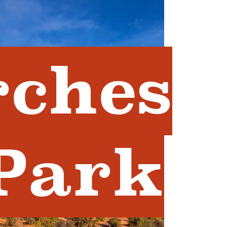
rches
 Park