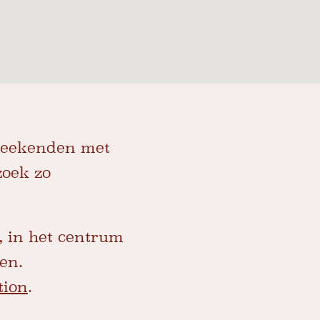
weekenden met
zoek zo
, in het centrum
en.
tion
.