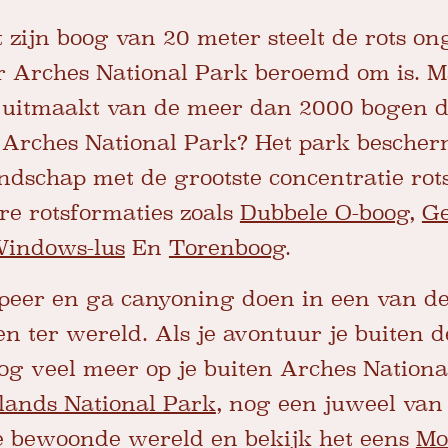
 zijn boog van 20 meter steelt de rots on
 Arches National Park beroemd om is. Ma
 uitmaakt van de meer dan 2000 bogen di
 Arches National Park? Het park bescher
dschap met de grootste concentratie rot
e rotsformaties zoals
Dubbele O-boog
,
Ge
indows-lus
En
Torenboog
.
mpeer en ga canyoning doen in een van d
en ter wereld. Als je avontuur je buiten
og veel meer op je buiten Arches Nation
ands National Park
, nog een juweel va
e bewoonde wereld en bekijk het eens
Mo