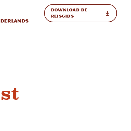
DOWNLOAD DE
p de site
ternationale weergave in-/uitschakelen
REISGIDS
derlands
st