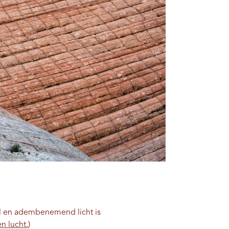
el en adembenemend licht is
n lucht.
)