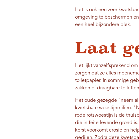
Het is ook een zeer kwetsb
omgeving te beschermen en te
een heel bijzondere plek.
Laat g
Het lijkt vanzelfsprekend om
zorgen dat ze alles meenemen
toiletpapier. In sommige ge
zakken of draagbare toiletten
Het oude gezegde "neem allee
kwetsbare woestijnmilieu. "N
rode rotswoestijn is de thuis
die in feite levende grond i
korst voorkomt erosie en he
gedijen. Zodra deze kwetsba