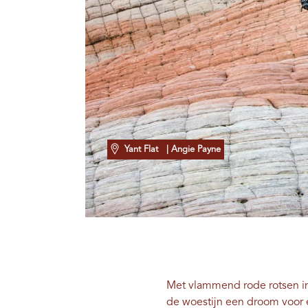
Yant Flat
| Angie Payne
Met vlammend rode rotsen in
de woestijn een droom voor e