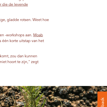
 die de levende
ige, gladde rotsen. Weet hoe
s en -workshops aan.
Moab
 één korte uitstap van het
e komt, zou dan kunnen
iet hoort te zijn," zegt