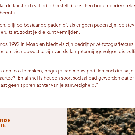
 de korst zich volledig herstelt. (Lees:
Een bodemonderzoeker
hermt.
)
 blijf op bestaande paden of, als er geen paden zijn, op stev
ruitziet, zodat je die kunt vermijden.
nds 1992 in Moab en biedt via zijn bedrijf privé-fotografietour
n om zich bewust te zijn van de langetermijngevolgen die zelfs
om een ​​foto te maken, begin je een nieuw pad. Iemand die na j
artoe?' En al snel is het een soort sociaal pad geworden dat er n
 laat geen sporen achter van je aanwezigheid."
erde
 te