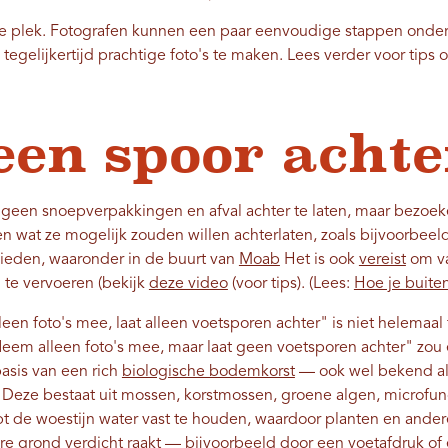
are plek. Fotografen kunnen een paar eenvoudige stappen ond
gelijkertijd prachtige foto's te maken. Lees verder voor tips 
een spoor achte
 geen snoepverpakkingen en afval achter te laten, maar bezoek
 wat ze mogelijk zouden willen achterlaten, zoals bijvoorbeel
bieden, waaronder in de buurt van
Moab
Het is ook
vereist
om va
 te vervoeren (bekijk
deze video
(voor tips). (Lees:
Hoe je buite
n foto's mee, laat alleen voetsporen achter" is niet helemaal 
eem alleen foto's mee, maar laat geen voetsporen achter" zou 
basis van een rich
biologische bodemkorst
— ook wel bekend als
s. Deze bestaat uit mossen, korstmossen, groene algen, microfu
lpt de woestijn water vast te houden, waardoor planten en and
re grond verdicht raakt — bijvoorbeeld door een voetafdruk of