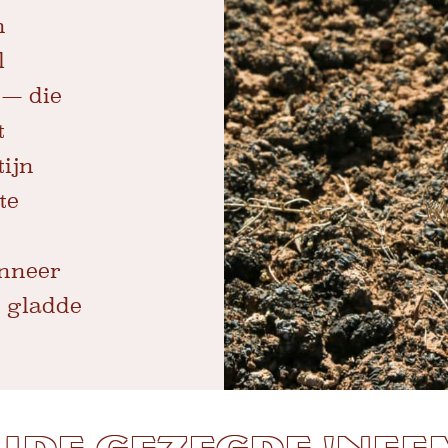
n
l
 — die
t
tijn
te
anneer
, gladde