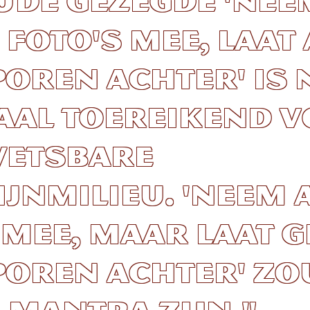
ude gezegde 'nee
 foto's mee, laat
oren achter' is 
aal toereikend 
wetsbare
jnmilieu. 'Neem 
 mee, maar laat 
oren achter' zo