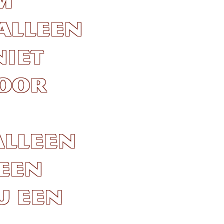
m
 alleen
niet
voor
alleen
geen
u een