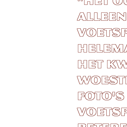
"Het o
alleen
voetsp
helem
het k
woesti
foto's
voetsp