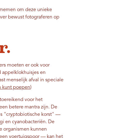
ernemen om deze unieke
over bewust fotograferen op
r.
ers moeten er ook voor
d appelklokhuisjes en
st menselijk afval in speciale
n kunt poepen
)
toereikend voor het
een betere mantra zijn. De
 "cryptobiotische korst" —
ngi en cyanobacteriën. De
ere organismen kunnen
 een voertuigspoor — kan het