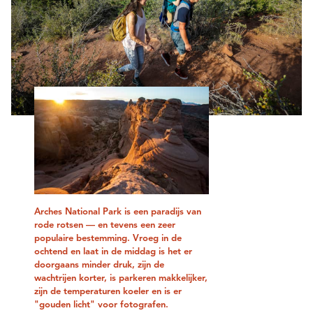
Arches National Park is een paradijs van
rode rotsen — en tevens een zeer
populaire bestemming. Vroeg in de
ochtend en laat in de middag is het er
doorgaans minder druk, zijn de
wachtrijen korter, is parkeren makkelijker,
zijn de temperaturen koeler en is er
"gouden licht" voor fotografen.