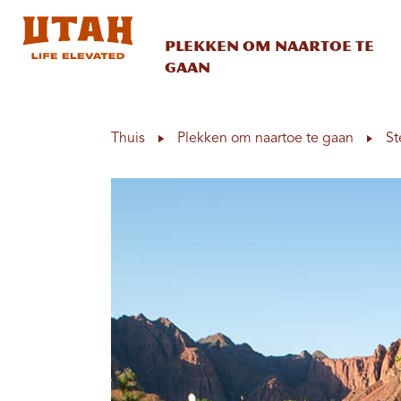
Plekken om naartoe te
gaan
Skip to content
Thuis
Plekken om naartoe te gaan
St