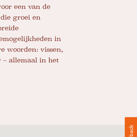
voor een van de
die groei en
breide
iemogelijkheden in
re woorden: vissen,
 – allemaal in het