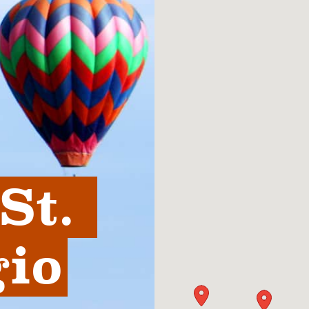
t. 
gio