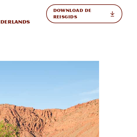
DOWNLOAD DE
p de site
ternationale weergave in-/uitschakelen
REISGIDS
derlands