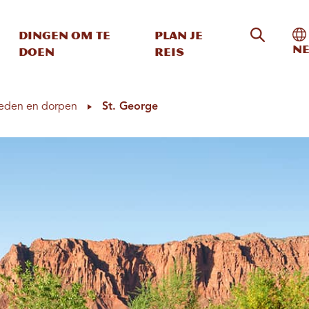
Zoeken o
In
Dingen om te
Plan je
Ne
doen
reis
eden en dorpen
St. George