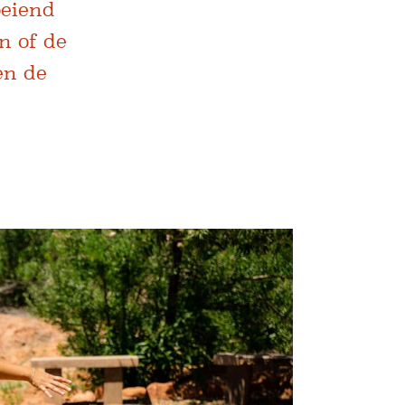
oeiend
n of de
en de