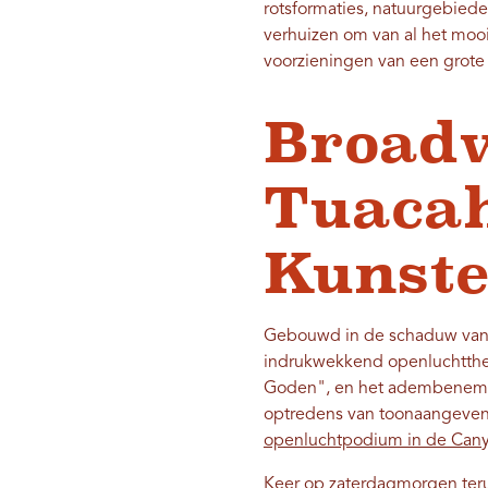
rotsformaties, natuurgebiede
verhuizen om van al het moo
voorzieningen van een grote 
Broadw
Tuacah
Kunst
Gebouwd in de schaduw van 
indrukwekkend openluchtthe
Goden", en het adembenemend
optredens van toonaangevend
openluchtpodium in de Canyo
Keer op zaterdagmorgen ter