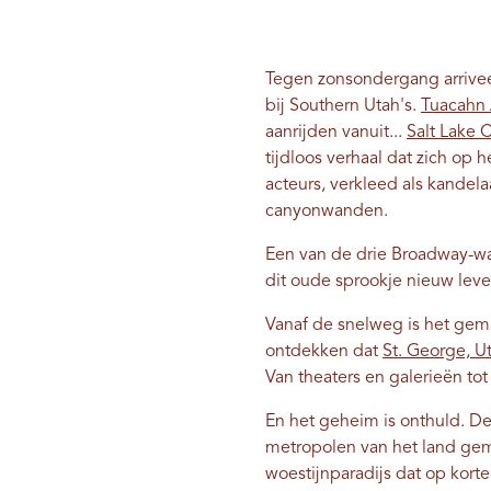
Tegen zonsondergang arrivee
bij Southern Utah's.
Tuacahn 
aanrijden vanuit...
Salt Lake C
tijdloos verhaal dat zich op
acteurs, verkleed als kande
canyonwanden.
Een van de drie Broadway-waa
dit oude sprookje nieuw leven
Vanaf de snelweg is het gem
ontdekken dat
St. George, U
Van theaters en galerieën to
En het geheim is onthuld. De
metropolen van het land gema
woestijnparadijs dat op korte 