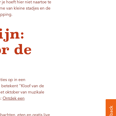
e hoeft hier niet naartoe te
me van kleine stadjes en de
apping.
ijn:
r de
ies op in een
betekent "Kloof van de
et oktober van muzikale
s:
Ontdek een
bachten, eten en gratis live