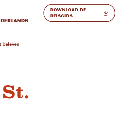
DOWNLOAD DE
p de site
ternationale weergave in-/uitschakelen
REISGIDS
derlands
t beleven
St.