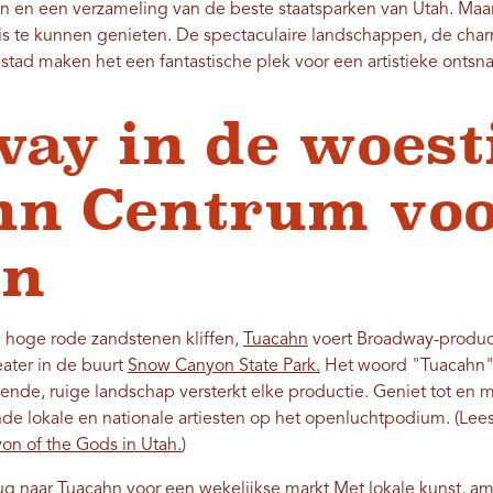
n en een verzameling van de beste staatsparken van Utah. Maar j
is te kunnen genieten. De spectaculaire landschappen, de char
stad maken het een fantastische plek voor een artistieke ontsn
ay in de woest
n Centrum voo
en
hoge rode zandstenen kliffen,
Tuacahn
voert Broadway-product
ater in de buurt
Snow Canyon State Park.
Het woord "Tuacahn" 
e, ruige landschap versterkt elke productie. Geniet tot en m
e lokale en nationale artiesten op het openluchtpodium. (Lee
n of the Gods in Utah.
)
ug naar Tuacahn voor een
wekelijkse markt
Met lokale kunst, am