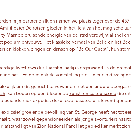
rden mijn partner en ik en namen we plaats tegenover de 457 m
Amfitheater
De rotsen gloeien in het licht van het magische uu
ity
Maar de bruisende energie van de stad verdwijnt al snel en
 het podium ontvouwt. Het klassieke verhaal van Belle en het Be
laars en klokken, zingen en dansen op "Be Our Guest", hun s
rdige liveshows die Tuacahn jaarlijks organiseert, is de dram
 inblaast. En geen enkele voorstelling stelt teleur in deze spec
akkelijk om dit gehucht te verwarren met een andere doorgaan
tah
, kan bogen op een bloeiende
kunst- en cultuurscene
die uit
t bloeiende muziekpodia: deze rode rotsutopie is levendiger dan
 explosief groeiende bevolking van St. George heeft het tot e
akt, waar zowel gepensioneerden als jonge avonturiers naartoe
rijafstand ligt van
Zion National Park
Het gebied kenmerkt zich 