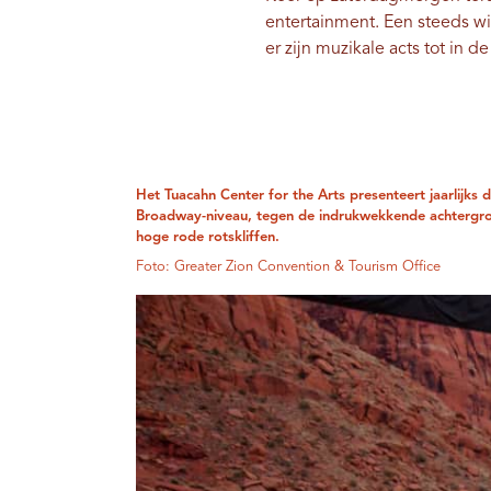
entertainment. Een steeds w
er zijn muzikale acts tot in 
Het Tuacahn Center for the Arts presenteert jaarlijks d
Broadway-niveau, tegen de indrukwekkende achtergr
hoge rode rotskliffen.
Foto: Greater Zion Convention & Tourism Office