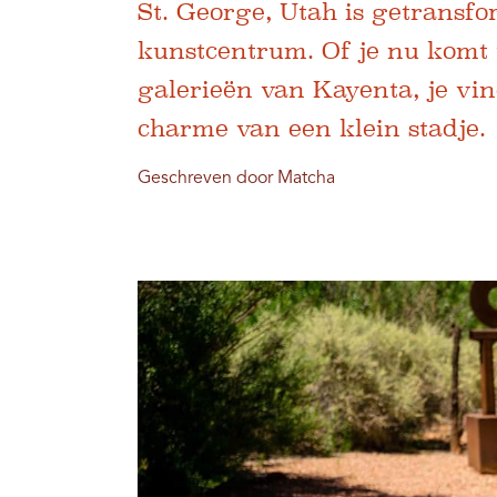
St. George, Utah is getransf
kunstcentrum. Of je nu komt 
galerieën van Kayenta, je vin
charme van een klein stadje.
Geschreven door Matcha