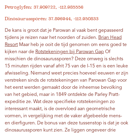
Petroglyfen: 37.909722, -112.985556
Dinosaurussporen: 37.896944, -112.950833
De kans is groot dat je Parowan al vaak bent gepasseerd
tijdens je reizen naar het noorden of zuiden.
Brian Head
Resort
Maar heb je ooit de tijd genomen om eens goed te
kijken naar de
Rotstekeningen bij Parowan Gap
Of
misschien de dinosaurussporen? Deze omweg is slechts
15 minuten rijden vanaf afrit 75 van de I-15 en is een leuke
afwisseling. Niemand weet precies hoeveel eeuwen er zijn
verstreken sinds de rotstekeningen van Parowan Gap voor
het eerst werden gemaakt door de inheemse bevolking
van het gebied, maar in 1849 ontdekte de Parley Pratt-
expeditie ze. Wat deze specifieke rotstekeningen zo
interessant maakt, is de overvloed aan geometrische
vormen, in vergelijking met de vaker afgebeelde mens-
en dierfiguren. De bonus van deze tussenstop is dat je ook
dinosaurussporen kunt zien. Ze liggen ongeveer drie