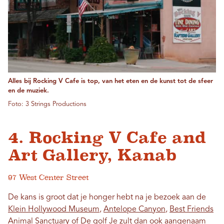
Alles bij Rocking V Cafe is top, van het eten en de kunst tot de sfeer
en de muziek.
Foto: 3 Strings Productions
4. Rocking V Cafe and
Art Gallery, Kanab
97 West Center Street
De kans is groot dat je honger hebt na je bezoek aan de
Klein Hollywood Museum
,
Antelope Canyon
,
Best Friends
Animal Sanctuary
of
De golf
Je zult dan ook aangenaam