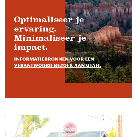
Optimaliseer je
ervaring.
Minimaliseer je
impact.
Informatiebronnen voor een
verantwoord bezoek aan Utah.