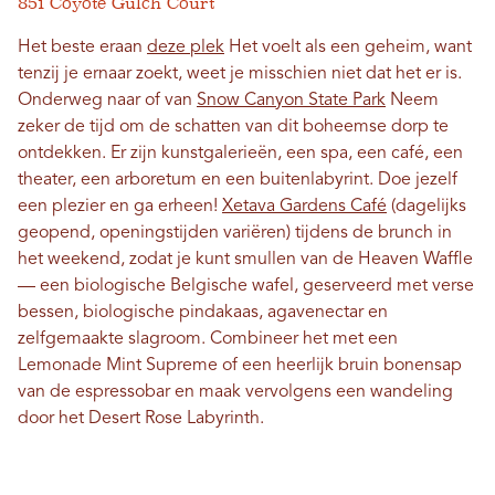
851 Coyote Gulch Court
Het beste eraan
deze plek
Het voelt als een geheim, want
tenzij je ernaar zoekt, weet je misschien niet dat het er is.
Onderweg naar of van
Snow Canyon State Park
Neem
zeker de tijd om de schatten van dit boheemse dorp te
ontdekken. Er zijn kunstgalerieën, een spa, een café, een
theater, een arboretum en een buitenlabyrint. Doe jezelf
een plezier en ga erheen!
Xetava Gardens Café
(dagelijks
geopend, openingstijden variëren) tijdens de brunch in
het weekend, zodat je kunt smullen van de Heaven Waffle
— een biologische Belgische wafel, geserveerd met verse
bessen, biologische pindakaas, agavenectar en
zelfgemaakte slagroom. Combineer het met een
Lemonade Mint Supreme of een heerlijk bruin bonensap
van de espressobar en maak vervolgens een wandeling
door het Desert Rose Labyrinth.