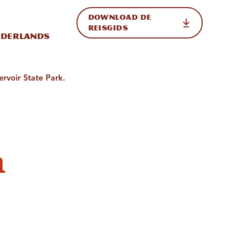
DOWNLOAD DE
p de site
ternationale weergave in-/uitschakelen
REISGIDS
derlands
rvoir State Park.
n