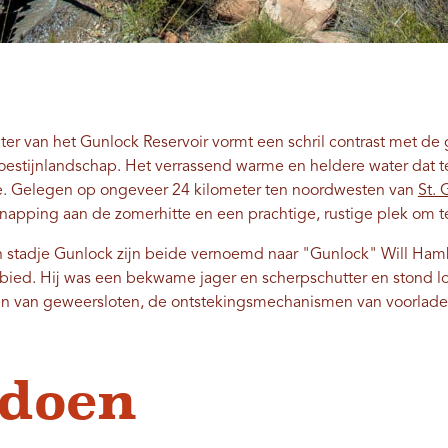
r van het Gunlock Reservoir vormt een schril contrast met de g
woestijnlandschap. Het verrassend warme en heldere water dat t
ie. Gelegen op ongeveer 24 kilometer ten noordwesten van
St.
snapping aan de zomerhitte en een prachtige, rustige plek om te
n stadje Gunlock zijn beide vernoemd naar "Gunlock" Will Ha
ebied. Hij was een bekwame jager en scherpschutter en stond l
en van geweersloten, de ontstekingsmechanismen van voorlader
 doen