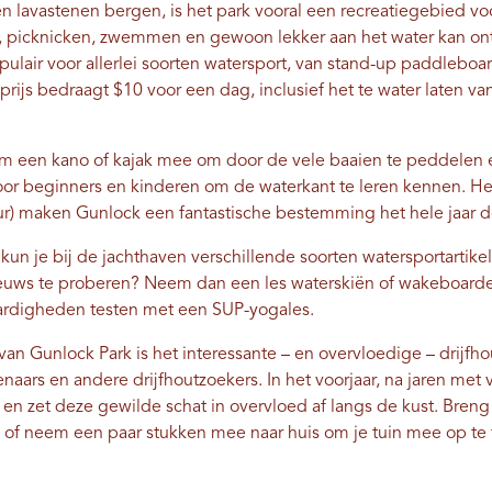
lavastenen bergen, is het park vooral een recreatiegebied v
, picknicken, zwemmen en gewoon lekker aan het water kan on
ulair voor allerlei soorten watersport, van stand-up paddleboard
js bedraagt ​​$10 voor een dag, inclusief het te water laten va
m een ​​kano of kajak mee om door de vele baaien te peddelen e
or beginners en kinderen om de waterkant te leren kennen. He
 maken Gunlock een fantastische bestemming het hele jaar d
 kun je bij de jachthaven verschillende soorten watersportartik
euws te proberen? Neem dan een les waterskiën of wakeboarden
aardigheden testen met een SUP-yogales.
n Gunlock Park is het interessante – en overvloedige – drijfhou
ars en andere drijfhoutzoekers. In het voorjaar, na jaren met 
ers en zet deze gewilde schat in overvloed af langs de kust. Br
 of neem een ​​paar stukken mee naar huis om je tuin mee op te 