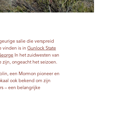
eurige salie die verspreid
e vinden is in
Gunlock State
 George
In het zuidwesten van
 zijn, ongeacht het seizoen.
mblin, een Mormon pioneer en
okaal ook bekend om zijn
s – een belangrijke