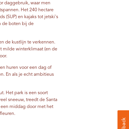
oor daggebruik, waar men
tspannen. Het 240 hectare
s (SUP) en kajaks tot jetski's
n de boten bij de
n de kustlijn te verkennen.
t milde winterklimaat (en de
oor.
elen huren voor een dag of
. En als je echt ambitieus
t. Het park is een soort
veel sneeuw, treedt de Santa
eng een middag door met het
fleuren.