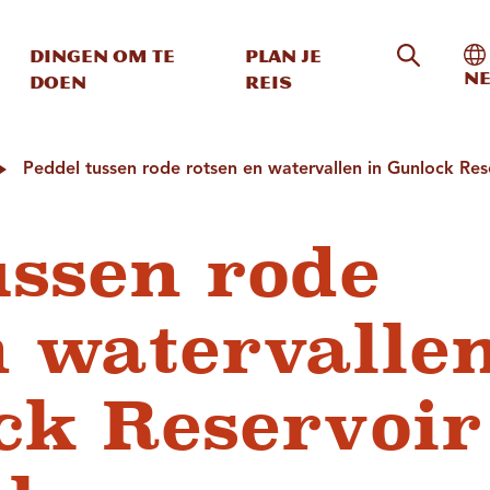
Zoeken o
In
Dingen om te
Plan je
Ne
doen
reis
Peddel tussen rode rotsen en watervallen in Gunlock Rese
ussen rode
n watervalle
ck Reservoir