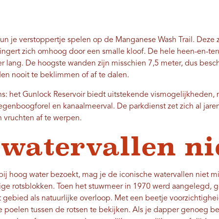
 kun je verstoppertje spelen op de Manganese Wash Trail. Deze
lingert zich omhoog door een smalle kloof. De hele heen-en-ter
ter lang. De hoogste wanden zijn misschien 7,5 meter, dus besc
en nooit te beklimmen of af te dalen.
ns: het Gunlock Reservoir biedt uitstekende vismogelijkheden,
egenboogforel en kanaalmeerval. De parkdienst zet zich al jaren
 vruchten af ​​te werpen.
 watervallen ni
f bij hoog water bezoekt, mag je de iconische watervallen niet mi
ge rotsblokken. Toen het stuwmeer in 1970 werd aangelegd, g
t gebied als natuurlijke overloop. Met een beetje voorzichtighe
e poelen tussen de rotsen te bekijken. Als je dapper genoeg be