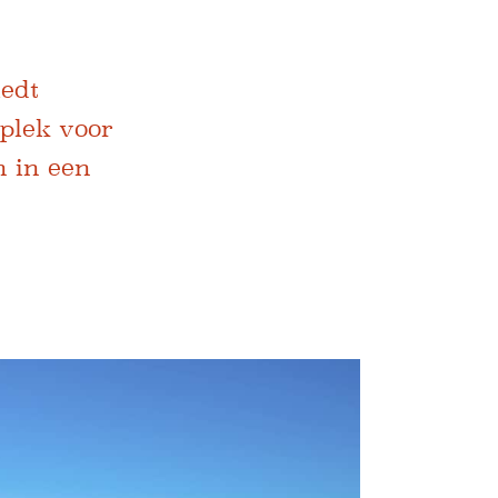
iedt
 plek voor
n in een