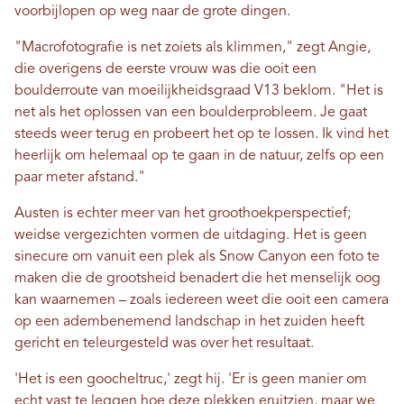
voorbijlopen op weg naar de grote dingen.
"Macrofotografie is net zoiets als klimmen," zegt Angie,
die overigens de eerste vrouw was die ooit een
boulderroute van moeilijkheidsgraad V13 beklom. "Het is
net als het oplossen van een boulderprobleem. Je gaat
steeds weer terug en probeert het op te lossen. Ik vind het
heerlijk om helemaal op te gaan in de natuur, zelfs op een
paar meter afstand."
Austen is echter meer van het groothoekperspectief;
weidse vergezichten vormen de uitdaging. Het is geen
sinecure om vanuit een plek als Snow Canyon een foto te
maken die de grootsheid benadert die het menselijk oog
kan waarnemen – zoals iedereen weet die ooit een camera
op een adembenemend landschap in het zuiden heeft
gericht en teleurgesteld was over het resultaat.
'Het is een goocheltruc,' zegt hij. 'Er is geen manier om
echt vast te leggen hoe deze plekken eruitzien, maar we