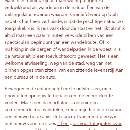
Naar mijn mening zijn er maar weinig dingen zo
verkwikkend als wandelen in de natuur. Een van de
belangrijkste redenen waarom ik verliefd werd op Utah
nadat ik hierheen verhuisde, is dat de prachtige natuur zo
toegankelijk is. Ik reis vaak door de staat en het lijkt alsof ik
altijd maar een paar minuten verwijderd ben van een
spectaculair beginpunt van een wandelroute. Of ik
nu
hiking
in de bergen of
wandelpaden
In de woestijn is
de natuur altijd een toevluchtsoord geweest.
Het is een
welkome afwisseling.
weg van de stad, weg van het
binnen opgesloten zitten,
van een zittende levensstijl
Aan
een bureau of in de auto.
Bewegen in de natuur helpt me te ontstressen, mijn
prioriteiten opnieuw te bepalen en me energieker te
voelen. Maar toen ik mindfulness-oefeningen
combineerde met wandelen, kreeg mijn tijd in de natuur
een nieuwe betekenis. Het concept van mindfulness is
niet nieuw voor me (Lees:
“Een gids voor fotografen over