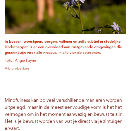
In bossen, woestijnen, bergen, valleien en zelfs subtiel in stedelijke
landschappen is er een overvloed aan rustgevende omgevingen die
geschikt zijn voor alle niveaus, in alle vier de seizoenen.
Foto: Angie Payne
Albion-bekken
Mindfulness kan op veel verschillende manieren worden
uitgelegd, maar in de meest eenvoudige vorm is het het
vermogen om in het moment aanwezig en bewust te zijn.
Het is je bewust worden van wat je direct via je zintuigen
ervaart.