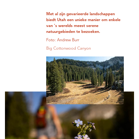
Met al zijn gevarieerde landschappen
biedt Utah een unieke manier om enkele
van 's werelds meest serene
natuurgebieden te bezoeken.
Foto: Andrew Burr
Big Cottonwood Canyon