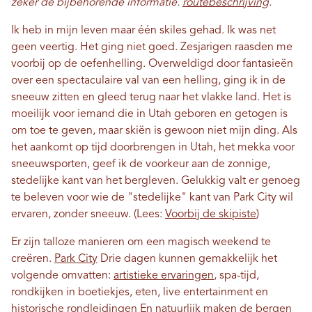
zeker de bijbehorende informatie.
routebeschrijving
.
Ik heb in mijn leven maar één skiles gehad. Ik was net
geen veertig. Het ging niet goed. Zesjarigen raasden me
voorbij op de oefenhelling. Overweldigd door fantasieën
over een spectaculaire val van een helling, ging ik in de
sneeuw zitten en gleed terug naar het vlakke land. Het is
moeilijk voor iemand die in Utah geboren en getogen is
om toe te geven, maar skiën is gewoon niet mijn ding. Als
het aankomt op tijd doorbrengen in Utah, het mekka voor
sneeuwsporten, geef ik de voorkeur aan de zonnige,
stedelijke kant van het bergleven. Gelukkig valt er genoeg
te beleven voor wie de "stedelijke" kant van Park City wil
ervaren, zonder sneeuw. (Lees:
Voorbij de skipiste
)
Er zijn talloze manieren om een ​​magisch weekend te
creëren.
Park City
Drie dagen kunnen gemakkelijk het
volgende omvatten:
artistieke ervaringen
, spa-tijd,
rondkijken in boetiekjes, eten, live entertainment en
historische rondleidingen
En natuurlijk maken de bergen