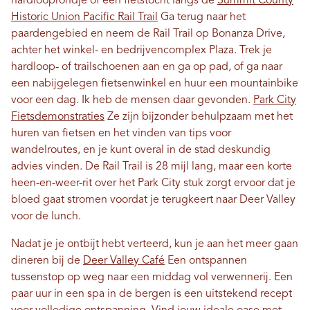
hardlooprondje of een fietstocht langs de
Summit County
Historic Union Pacific Rail Trail
Ga terug naar het
paardengebied en neem de Rail Trail op Bonanza Drive,
achter het winkel- en bedrijvencomplex Plaza. Trek je
hardloop- of trailschoenen aan en ga op pad, of ga naar
een nabijgelegen fietsenwinkel en huur een mountainbike
voor een dag. Ik heb de mensen daar gevonden.
Park City
Fietsdemonstraties
Ze zijn bijzonder behulpzaam met het
huren van fietsen en het vinden van tips voor
wandelroutes, en je kunt overal in de stad deskundig
advies vinden. De Rail Trail is 28 mijl lang, maar een korte
heen-en-weer-rit over het Park City stuk zorgt ervoor dat je
bloed gaat stromen voordat je terugkeert naar Deer Valley
voor de lunch.
Nadat je je ontbijt hebt verteerd, kun je aan het meer gaan
dineren bij de
Deer Valley Café
Een ontspannen
tussenstop op weg naar een middag vol verwennerij. Een
paar uur in een spa in de bergen is een uitstekend recept