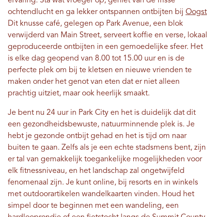
ervaring. Sta wat vroeger op, geniet van de frisse
ochtendlucht en ga lekker ontspannen ontbijten bij
Oogst
Dit knusse café, gelegen op Park Avenue, een blok
verwijderd van Main Street, serveert koffie en verse, lokaal
geproduceerde ontbijten in een gemoedelijke sfeer. Het
is elke dag geopend van 8.00 tot 15.00 uur en is de
perfecte plek om bij te kletsen en nieuwe vrienden te
maken onder het genot van eten dat er niet alleen
prachtig uitziet, maar ook heerlijk smaakt.
Je bent nu 24 uur in Park City en het is duidelijk dat dit
een gezondheidsbewuste, natuurminnende plek is. Je
hebt je gezonde ontbijt gehad en het is tijd om naar
buiten te gaan. Zelfs als je een echte stadsmens bent, zijn
er tal van gemakkelijk toegankelijke mogelijkheden voor
elk fitnessniveau, en het landschap zal ongetwijfeld
fenomenaal zijn. Je kunt online, bij resorts en in winkels
met outdoorartikelen wandelkaarten vinden. Houd het
simpel door te beginnen met een wandeling, een