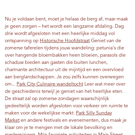
Nu je voldaan bent, moet je helaas de berg af, maar maak
je geen zorgen – het wordt een langzame afdaling. Dag
drie wordt afgesloten met een heerlijke middag vol
ontspanning op
Historische Hoofdstraat
Geniet van de
zomerse taferelen tijdens jouw wandeling: petunia's die
over hangende bloembakken heen bloeien, parasols die
schaduw bieden aan gasten die buiten lunchen,
charmante architectuur uit de mijntijd en een overvloed
aan berglandschappen. Je zou zelfs kunnen overwegen
om...
Park City Culinaire wandeltocht
Leer wat meer over
de geschiedenis terwijl je geniet van het heerlijke eten.
De straat zal op zomerse zondagen waarschijnlijk
gedeeltelijk worden afgesloten voor verkeer om ruimte te
maken voor de wekelijkse markt.
Park Silly Sunday
Market
en andere festivals en evenementen, dus maak je
klaar om je te mengen met de lokale bevolking en
medereizigers. Mijn favoriete activiteiten in Main Street