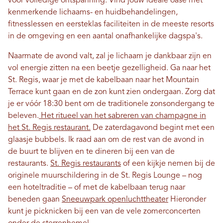
voor volledige ontspanning. Vind jouw ideale oase met
kenmerkende lichaams- en huidbehandelingen,
fitnesslessen en eersteklas faciliteiten in de meeste resorts
in de omgeving en een aantal onafhankelijke dagspa's.
Naarmate de avond valt, zal je lichaam je dankbaar zijn en
vol energie zitten na een beetje gezelligheid. Ga naar het
St. Regis, waar je met de kabelbaan naar het Mountain
Terrace kunt gaan en de zon kunt zien ondergaan. Zorg dat
je er vóór 18:30 bent om de traditionele zonsondergang te
beleven.
Het ritueel van het sabreren van champagne in
het St. Regis restaurant.
De zaterdagavond begint met een
glaasje bubbels. Ik raad aan om de rest van de avond in
de buurt te blijven en te dineren bij een van de
restaurants.
St. Regis restaurants
of een kijkje nemen bij de
originele muurschildering in de St. Regis Lounge – nog
een hoteltraditie – of met de kabelbaan terug naar
beneden gaan
Sneeuwpark openluchttheater
Hieronder
kunt je picknicken bij een van de vele zomerconcerten