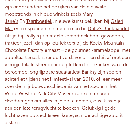
zijn onder andere het bekijken van de nieuwste
modetrends in chique winkels zoals
Mary
Jane's
En
Taartboetiek,
nieuwe kunst bekijken bij
Galerij
Mar
en ontspannen met een roman bij
Dolly's Boekhandel
Als je bij Dolly's je perfecte zomerboek hebt gevonden,
trakteer jezelf dan op iets lekkers bij de Rocky Mountain
Chocolate Factory ernaast – de gourmet karamelappel met
appeltaartsmaak is ronduit verslavend – en sluit af met een
vleugje lokale sfeer door de plekken te bezoeken waar de
beroemde, ongrijpbare straatartiest Banksy zijn sporen
achterliet tijdens het filmfestival van 2010, of leer meer
over de mijnbouwgeschiedenis van het stadje in het
Wilde Westen.
Park City Museum
Je kunt er uren
doorbrengen om alles in je op te nemen, dus ik raad je
aan een late terugvlucht te boeken. Gelukkig ligt de
luchthaven op slechts een korte, schilderachtige autorit
afstand.