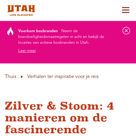
Hoo
Skip to content
Voorkom bosbranden
Neem de
brandveiligheidsmaatregelen in acht en bekijk de
locaties van actieve bosbranden in Utah.
Leer meer
Thuis
Verhalen ter inspiratie voor je reis
Zilver & Stoom: 4
manieren om de
fascinerende