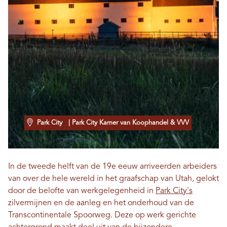
Park City
| Park City Kamer van Koophandel & VVV
In de tweede helft van de 19e eeuw arriveerden arbeiders
van over de hele wereld in het graafschap van Utah, gelokt
door de belofte van werkgelegenheid in
Park City's
zilvermijnen en de aanleg en het onderhoud van de
Transcontinentale Spoorweg. Deze op werk gerichte