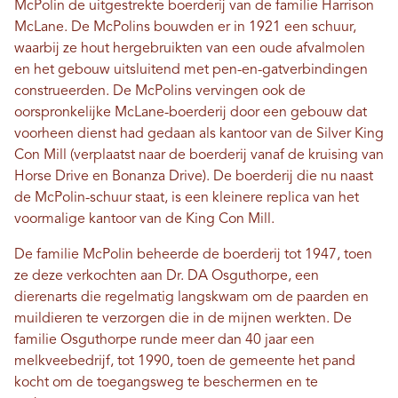
McPolin de uitgestrekte boerderij van de familie Harrison
McLane. De McPolins bouwden er in 1921 een schuur,
waarbij ze hout hergebruikten van een oude afvalmolen
en het gebouw uitsluitend met pen-en-gatverbindingen
construeerden. De McPolins vervingen ook de
oorspronkelijke McLane-boerderij door een gebouw dat
voorheen dienst had gedaan als kantoor van de Silver King
Con Mill (verplaatst naar de boerderij vanaf de kruising van
Horse Drive en Bonanza Drive). De boerderij die nu naast
de McPolin-schuur staat, is een kleinere replica van het
voormalige kantoor van de King Con Mill.
De familie McPolin beheerde de boerderij tot 1947, toen
ze deze verkochten aan Dr. DA Osguthorpe, een
dierenarts die regelmatig langskwam om de paarden en
muildieren te verzorgen die in de mijnen werkten. De
familie Osguthorpe runde meer dan 40 jaar een
melkveebedrijf, tot 1990, toen de gemeente het pand
kocht om de toegangsweg te beschermen en te