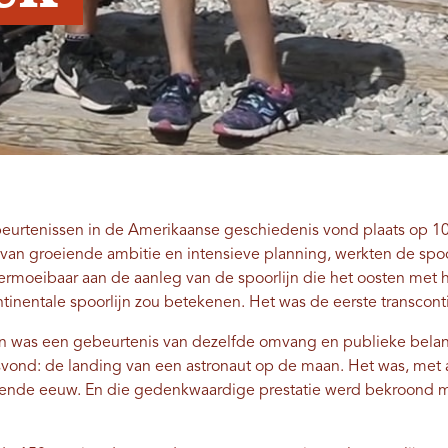
beurtenissen in de Amerikaanse geschiedenis vond plaats op 10
n van groeiende ambitie en intensieve planning, werkten de s
nvermoeibaar aan de aanleg van de spoorlijn die het oosten met
tinentale spoorlijn zou betekenen. Het was de eerste transconti
jn was een gebeurtenis van dezelfde omvang en publieke belang
tsvond: de landing van een astronaut op de maan. Het was, met
ende eeuw. En die gedenkwaardige prestatie werd bekroond me