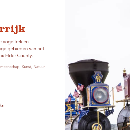
rrijk
e vogeltrek en
tige gebieden van het
ox Elder County.
Gemeenschap, Kunst, Natuur
ike