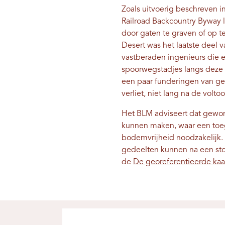
Zoals uitvoerig beschreven i
Railroad Backcountry Byway 
door gaten te graven of op t
Desert was het laatste deel v
vastberaden ingenieurs die 
spoorwegstadjes langs deze n
een paar funderingen van geb
verliet, niet lang na de volt
Het BLM adviseert dat gewon
kunnen maken, waar een toeg
bodemvrijheid noodzakelijk.
gedeelten kunnen na een sto
de
De georeferentieerde kaa