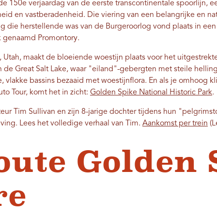
e 150e verjaardag van de eerste transcontinentale spoorlijn, 
heid en vastberadenheid. Die viering van een belangrijke en n
ng die herstellende was van de Burgeroorlog vond plaats in ee
ek genaamd Promontory.
 Utah, maakt de bloeiende woestijn plaats voor het uitgestrek
n de Great Salt Lake, waar "eiland"-gebergten met steile helli
, vlakke bassins bezaaid met woestijnflora. En als je omhoog kl
uto Tour, komt het in zicht:
Golden Spike National Historic Park
.
ur Tim Sullivan en zijn 8-jarige dochter tijdens hun "pelgrimsto
ing. Lees het volledige verhaal van Tim.
Aankomst per trein
(L
oute Golden 
re