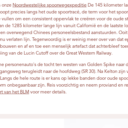
n onze
Noordwestelijke spoorwegexpeditie
De 145 kilometer la
loopt precies langs het oude spoortracé, de term voor het spo
e vullen om een ​​consistent oppervlak te creëren voor de oud
an de 1285 kilometer lange lijn vanuit Californië en de laatste l
een overwegend Chinees personeelsbestand aanstuurden. Ooit 
u verlaten lijn. Tegenwoordig is er weinig meer over van dat ep
ouwen en af ​​en toe een menselijk artefact dat achterbleef to
ooiing van de Lucin Cutoff over de Great Western Railway.
e personenauto's de tocht ten westen van Golden Spike naar d
angsweg terugleidt naar de hoofdweg (SR 30). Na Kelton zijn
 Langs de hele route is er kans op lekke banden door oude spo
rm onbegaanbaar zijn. Reis voorzichtig en neem proviand en 
rt van het BLM
voor meer details.