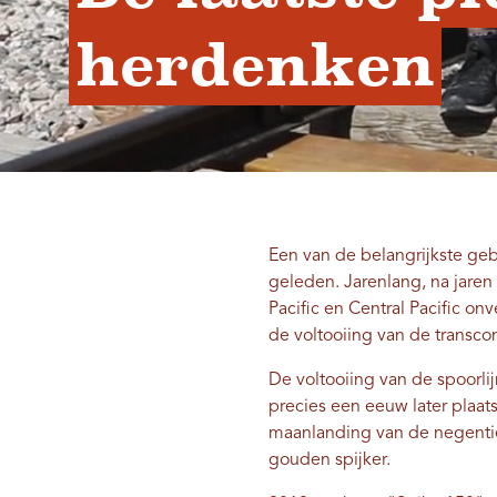
herdenken
Een van de belangrijkste ge
geleden. Jarenlang, na jare
Pacific en Central Pacific o
de voltooiing van de transcon
De voltooiing van de spoorli
precies een eeuw later plaa
maanlanding van de negenti
gouden spijker.