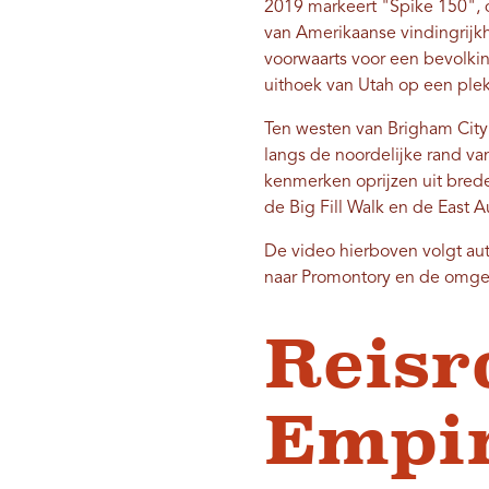
2019 markeert "Spike 150", d
van Amerikaanse vindingrijk
voorwaarts voor een bevolki
uithoek van Utah op een pl
Ten westen van Brigham City,
langs de noordelijke rand va
kenmerken oprijzen uit brede
de Big Fill Walk en de East A
De video hierboven volgt aute
naar Promontory en de omgev
Reisr
Empi