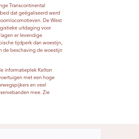
nge Transcontinental
orbed dat geëgaliseerd werd
e stoomlocomotieven. De West
ogistieke uitdaging voor
lagen er levendige
ische tijdperk dan woestijn,
en de beschaving de woestijn
e informatieplek Kelton
 voertuigen met een hoge
orwegspijkers en veel
reservebanden mee. Zie