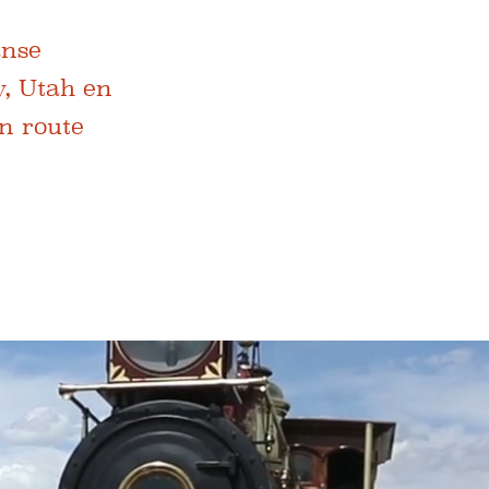
anse
y, Utah en
en route