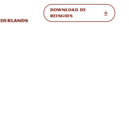
DOWNLOAD DE
p de site
ternationale weergave in-/uitschakelen
REISGIDS
derlands