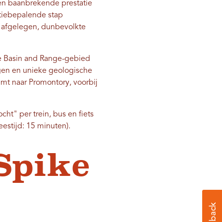
een baanbrekende prestatie
atiebepalende stap
n afgelegen, dunbevolkte
te Basin and Range-gebied
ngen en unieke geologische
imt naar Promontory, voorbij
cht" per trein, bus en fiets
eestijd: 15 minuten).
Spike