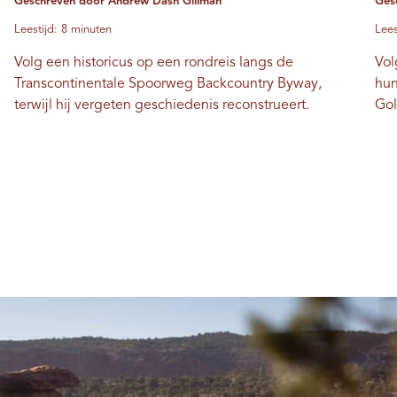
Geschreven door Andrew Dash Gillman
Gesc
Leestijd: 8 minuten
Lees
Volg een historicus op een rondreis langs de
Vol
Transcontinentale Spoorweg Backcountry Byway,
hun
terwijl hij vergeten geschiedenis reconstrueert.
Gol