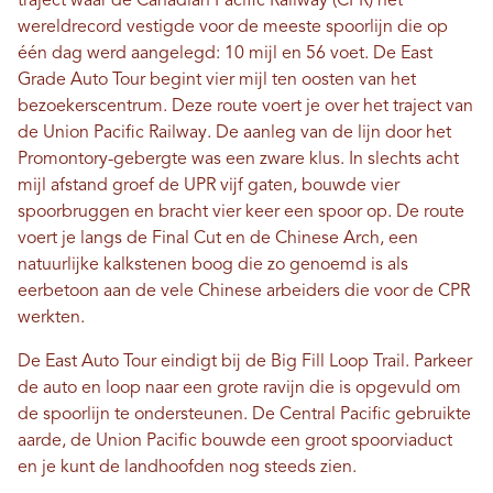
traject waar de Canadian Pacific Railway (CPR) het
wereldrecord vestigde voor de meeste spoorlijn die op
één dag werd aangelegd: 10 mijl en 56 voet. De East
Grade Auto Tour begint vier mijl ten oosten van het
bezoekerscentrum. Deze route voert je over het traject van
de Union Pacific Railway. De aanleg van de lijn door het
Promontory-gebergte was een zware klus. In slechts acht
mijl afstand groef de UPR vijf gaten, bouwde vier
spoorbruggen en bracht vier keer een spoor op. De route
voert je langs de Final Cut en de Chinese Arch, een
natuurlijke kalkstenen boog die zo genoemd is als
eerbetoon aan de vele Chinese arbeiders die voor de CPR
werkten.
De East Auto Tour eindigt bij de Big Fill Loop Trail. Parkeer
de auto en loop naar een grote ravijn die is opgevuld om
de spoorlijn te ondersteunen. De Central Pacific gebruikte
aarde, de Union Pacific bouwde een groot spoorviaduct
en je kunt de landhoofden nog steeds zien.