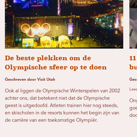
De beste plekken om de
1
Olympische sfeer op te doen
b
Geschreven door Visit Utah
Ges
Lees
Ook al liggen de Olympische Winterspelen van 2002
achter ons, dat betekent niet dat de Olympische
Ong
geest is uitgedoofd. Atleten trainen hier nog steeds,
goe
en skischolen in de resorts kunnen het begin zijn van
doo
de carrière van een toekomstige Olympiër.